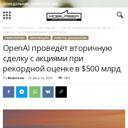
ПОНЕДЕЛЬНИК, 10 АВГУСТА, 2026
Домой
Технологии
Инновации
OpenAI проведёт вторичную сделку с
акциями при рекордной оценке в $500 млрд
ТЕХНОЛОГИИ
ИННОВАЦИИ
РОБОТЫ, ДРОНЫ И ИИ
OpenAI проведёт вторичную
сделку с акциями при
рекордной оценке в $500 млрд
От
Mobilaser
-
29 августа, 2025
1605