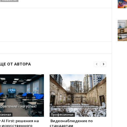
ЩЕ ОТ АВТОРА
сионал
Профессионал
 AI First: решения на
Видеонаблюдение по
 искусственного
стандартам