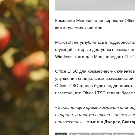
Компания Microsoft анонсировала Offic
коммерческих клиентов.
Microsoft не углублялась в подробности
функций, которые доступны в рамках под
Windows, так и для Mac, передает
The 
Office LTSC для коммерческих клиенто
улучшения специальных возможностей, 
Office LTSC теперь будет поддерживать
известно, что Office LTSC теперь будет
«
В настоящее время компания планир
в апреле, а полную версию – позже в э
неизвестна»
– отметил
Джаред Спата
ТЕГИ
MICROSOFT
OFFICE 2021
OFFICE LTSC