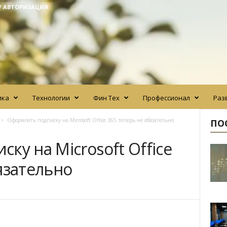
/ АВТОРИЗАЦИЯ
ика
Технологии
Фин Тех
Профессионал
Раз
Оформлять подписку на Microsoft Office 365 теперь не обязательно
ПО
ку на Microsoft Office
язательно