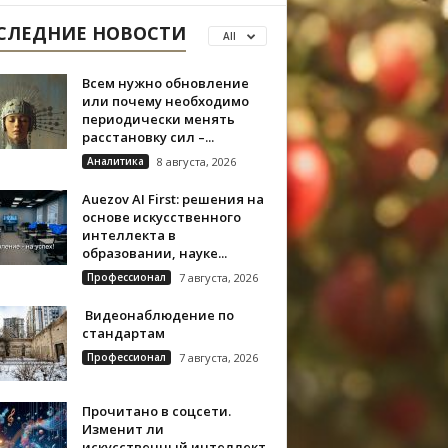
СЛЕДНИЕ НОВОСТИ
All
Всем нужно обновление
или почему необходимо
периодически менять
расстановку сил –...
Аналитика
8 августа, 2026
Auezov AI First: решения на
основе искусственного
интеллекта в
образовании, науке...
Профессионал
7 августа, 2026
Видеонаблюдение по
стандартам
Профессионал
7 августа, 2026
Прочитано в соцсети.
Изменит ли
искусственный интеллект