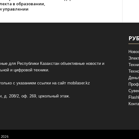
лекта в образовании,
 и управлении
РУ
Ново
Элек
ные для Республики Казахстан объективные новости и
Техни
ьной и цифровой техники.
Техно
День
олько с указанием ссылки на сайт
mobilaser.kz
Проф
Суве
, д. 208/2, оф. 269, цокольный этаж.
Flash
Конт
 2026