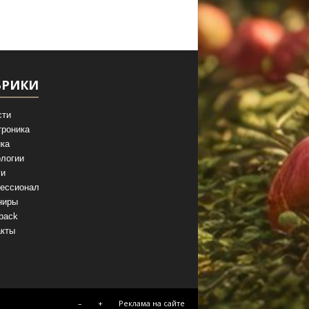
БРИКИ
сти
троника
ка
логии
ги
ессионал
ниры
back
акты
–
+
Реклама на сайте