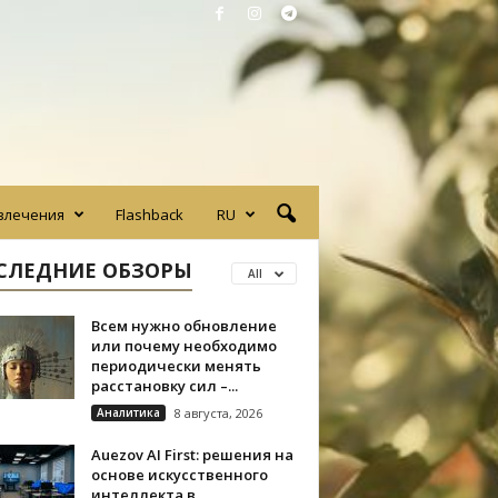
влечения
Flashback
RU
СЛЕДНИЕ ОБЗОРЫ
All
Всем нужно обновление
или почему необходимо
периодически менять
расстановку сил –...
Аналитика
8 августа, 2026
Auezov AI First: решения на
основе искусственного
интеллекта в