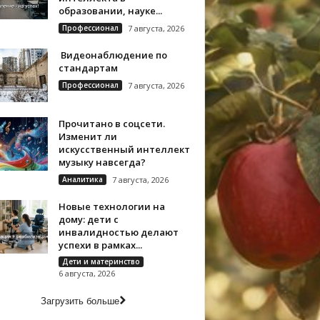
образовании, науке...
Профессионал
7 августа, 2026
Видеонаблюдение по
стандартам
Профессионал
7 августа, 2026
Прочитано в соцсети.
Изменит ли
искусственный интеллект
музыку навсегда?
Аналитика
7 августа, 2026
Новые технологии на
дому: дети с
инвалидностью делают
успехи в рамках...
Дети и материнство
6 августа, 2026
Загрузить больше