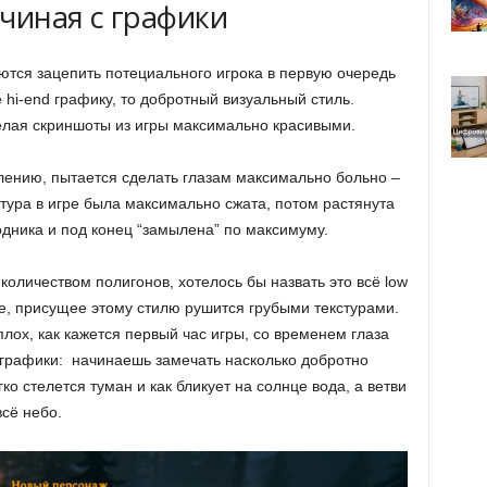
чиная с графики
ются зацепить потециального игрока в первую очередь
 hi-end графику, то добротный визуальный стиль.
елая скриншоты из игры максимально красивыми.
тлению, пытается сделать глазам максимально больно –
стура в игре была максимально сжата, потом растянута
одника и под конец “замылена” по максимуму.
оличеством полигонов, хотелось бы назвать это всё low
ие, присущее этому стилю рушится грубыми текстурами.
плох, как кажется первый час игры, со временем глаза
графики: начинаешь замечать насколько добротно
о стелется туман и как бликует на солнце вода, а ветви
всё небо.