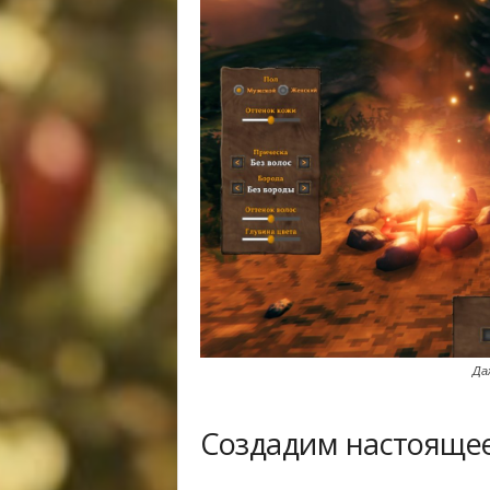
Да
Создадим настояще