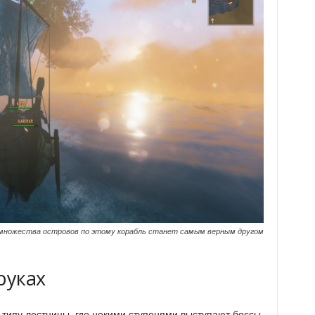
 множества островов по этому корабль станет самым верным другом
руках
 типу лестницы, где некими ступенями выступают боссы.