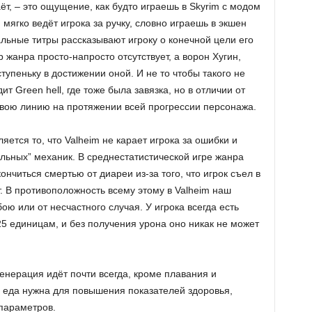
ёт, – это ощущение, как будто играешь в Skyrim с модом
мягко ведёт игрока за ручку, словно играешь в экшен
чальные титры рассказывают игроку о конечной цели его
 жанра просто-напросто отсутствует, а ворон Хугин,
упеньку в достижении оной. И не то чтобы такого не
т Green hell, где тоже была завязка, но в отличии от
свою линию на протяжении всей прогрессии персонажа.
тся то, что Valheim не карает игрока за ошибки и
ьных” механик. В среднестатистической игре жанра
нчиться смертью от диареи из-за того, что игрок съел в
. В противоположность всему этому в Valheim наш
ою или от несчастного случая. У игрока всегда есть
5 единицам, и без получения урона оно никак не может
генерация идёт почти всегда, кроме плавания и
 еда нужна для повышения показателей здоровья,
 параметров.