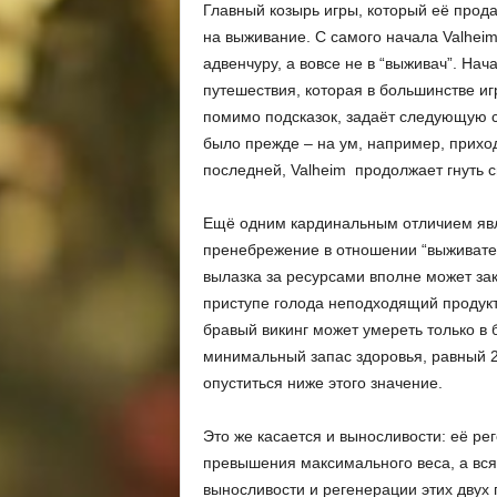
Главный козырь игры, который её прода
на выживание. С самого начала Valheim 
адвенчуру, а вовсе не в “выживач”. На
путешествия, которая в большинстве игр
помимо подсказок, задаёт следующую ст
было прежде – на ум, например, приходи
последней, Valheim продолжает гнуть 
Ещё одним кардинальным отличием являе
пренебрежение в отношении “выживател
вылазка за ресурсами вполне может зако
приступе голода неподходящий продукт
бравый викинг может умереть только в б
минимальный запас здоровья, равный 2
опуститься ниже этого значение.
Это же касается и выносливости: её ре
превышения максимального веса, а вся
выносливости и регенерации этих двух