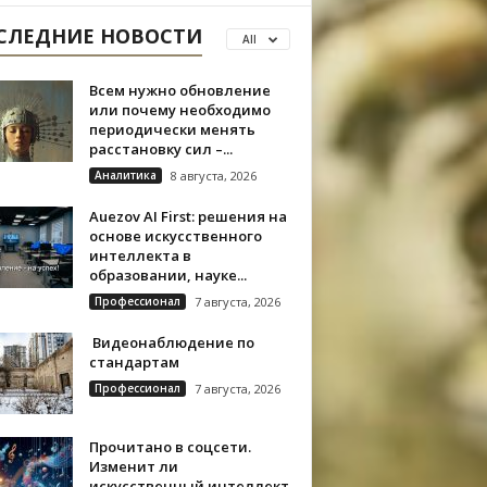
СЛЕДНИЕ НОВОСТИ
All
Всем нужно обновление
или почему необходимо
периодически менять
расстановку сил –...
Аналитика
8 августа, 2026
Auezov AI First: решения на
основе искусственного
интеллекта в
образовании, науке...
Профессионал
7 августа, 2026
Видеонаблюдение по
стандартам
Профессионал
7 августа, 2026
Прочитано в соцсети.
Изменит ли
искусственный интеллект