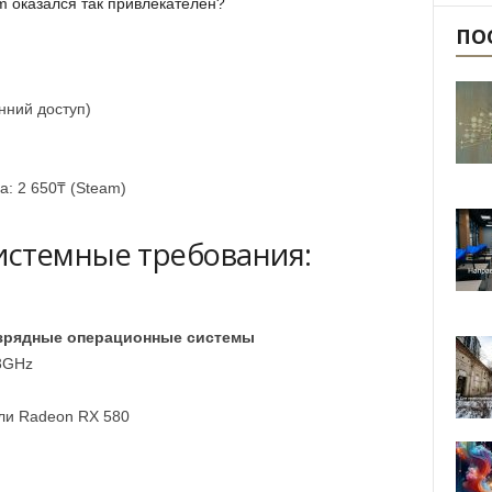
m оказался так привлекателен?
ПО
нний доступ)
: 2 650₸ (Steam)
истемные требования:
зрядные операционные системы
 3GHz
ли Radeon RX 580