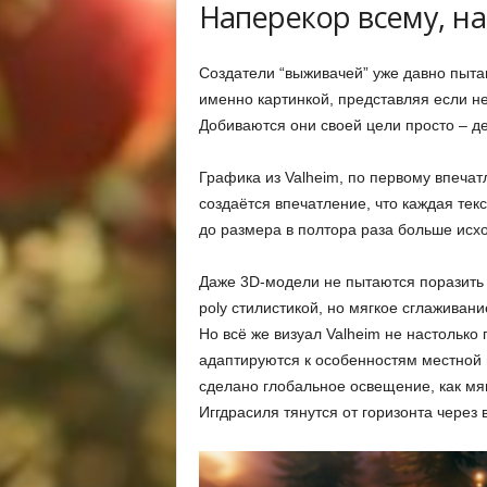
Наперекор всему, на
Создатели “выживачей” уже давно пыта
именно картинкой, представляя если не
Добиваются они своей цели просто – д
Графика из Valheim, по первому впеча
создаётся впечатление, что каждая тек
до размера в полтора раза больше исх
Даже 3D-модели не пытаются поразить к
poly стилистикой, но мягкое сглаживан
Но всё же визуал Valheim не настолько 
адаптируются к особенностям местной 
сделано глобальное освещение, как мягк
Иггдрасиля тянутся от горизонта через 