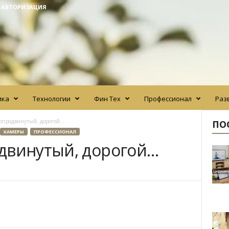
/ АВТОРИЗАЦИЯ
ика
Технологии
Фин Тех
Профессионал
Раз
ерпродвинутый, дорогой…
ПО
КАМЕРЫ
ПРОФЕССИОНАЛ
двинутый, дорогой…