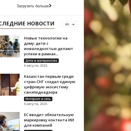
Загрузить больше
СЛЕДНИЕ НОВОСТИ
All
Новые технологии на
дому: дети с
инвалидностью делают
успехи в рамках...
Дети и материнство
6 августа, 2026
Казахстан первым среди
стран СНГ создал единую
цифровую экосистему
санэпиднадзора
Интернет и сеть
6 августа, 2026
ЕС вводит обязательную
маркировку контента ИИ
для компаний