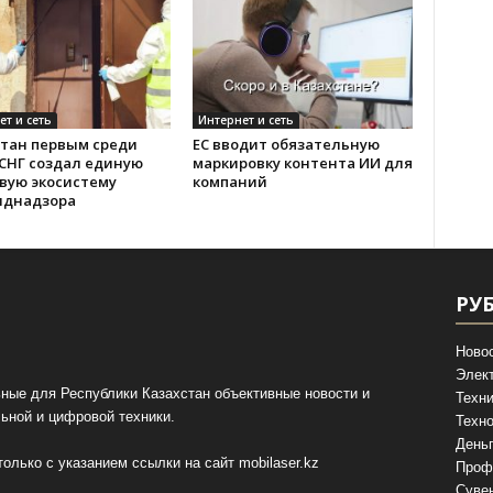
ет и сеть
Интернет и сеть
стан первым среди
ЕС вводит обязательную
 СНГ создал единую
маркировку контента ИИ для
вую экосистему
компаний
иднадзора
РУ
Ново
Элек
ные для Республики Казахстан объективные новости и
Техни
ьной и цифровой техники.
Техно
День
олько с указанием ссылки на сайт
mobilaser.kz
Проф
Суве