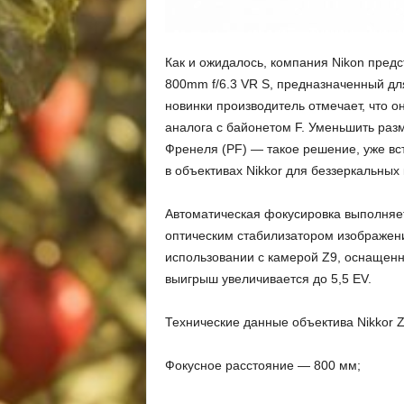
Как и ожидалось, компания Nikon пред
800mm f/6.3 VR S, предназначенный дл
новинки производитель отмечает, что о
аналога с байонетом F. Уменьшить раз
Френеля (PF) — такое решение, уже вст
в объективах Nikkor для беззеркальных
Автоматическая фокусировка выполняе
оптическим стабилизатором изображени
использовании с камерой Z9, оснащен
выигрыш увеличивается до 5,5 EV.
Технические данные объектива Nikkor Z
Фокусное расстояние — 800 мм;