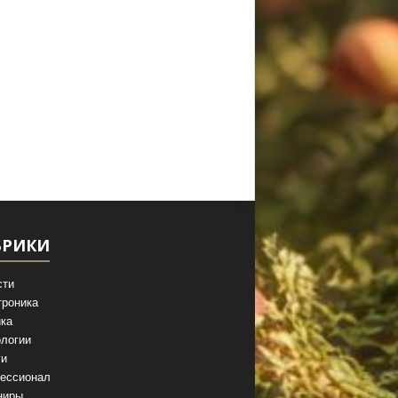
БРИКИ
сти
троника
ка
логии
ги
ессионал
ниры