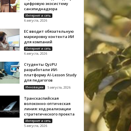
цифровую экосистему
санэпиднадзора
Интернет и сеть
6 августа, 2026
ЕС вводит обязательную
маркировку контента ИИ
для компаний
Интернет и сеть
6 августа, 2026
Студенты QyzPU
разработали ИИ-
платформу AI-Lesson Study
для педагогов
Инновации
5 августа, 2026
Транскаспийская
волоконно-оптическая
линия: ход реализации
стратегического проекта
Интернет и сеть
5 августа, 2026