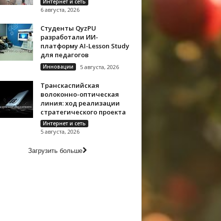
Интернет и сеть
6 августа, 2026
Студенты QyzPU
разработали ИИ-
платформу AI-Lesson Study
для педагогов
Инновации
5 августа, 2026
Транскаспийская
волоконно-оптическая
линия: ход реализации
стратегического проекта
Интернет и сеть
5 августа, 2026
Загрузить больше