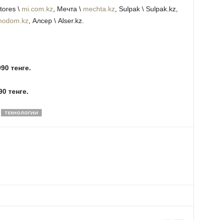
tores \
mi.com.kz
, Мечта \
mechta.kz
, Sulpak \ Sulpak.kz,
nodom.kz
, Алсер \ Alser.kz.
90 тенге.
0 тенге.
ТЕХНОЛОГИИ