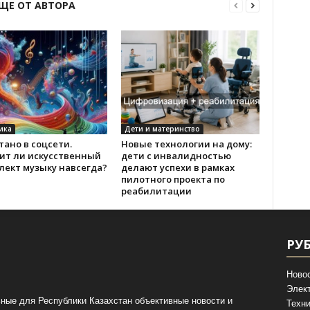
ЩЕ ОТ АВТОРА
ика
Дети и материнство
ано в соцсети.
Новые технологии на дому:
ит ли искусственный
дети с инвалидностью
лект музыку навсегда?
делают успехи в рамках
пилотного проекта по
реабилитации
РУ
Ново
Элек
ные для Республики Казахстан объективные новости и
Техни