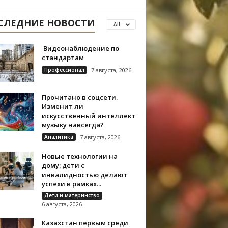
СЛЕДНИЕ НОВОСТИ
All
Видеонаблюдение по
стандартам
Профессионал
7 августа, 2026
Прочитано в соцсети.
Изменит ли
искусственный интеллект
музыку навсегда?
Аналитика
7 августа, 2026
Новые технологии на
дому: дети с
инвалидностью делают
успехи в рамках...
Дети и материнство
6 августа, 2026
Казахстан первым среди