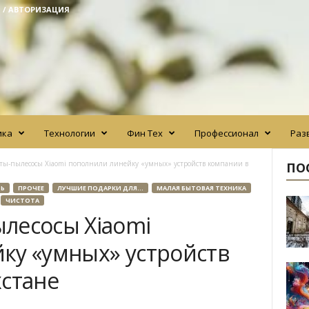
 / АВТОРИЗАЦИЯ
ика
Технологии
Фин Тех
Профессионал
Раз
ты-пылесосы Xiaomi пополнили линейку «умных» устройств компании в
ПО
ТЬ
ПРОЧЕЕ
ЛУЧШИЕ ПОДАРКИ ДЛЯ...
МАЛАЯ БЫТОВАЯ ТЕХНИКА
ЧИСТОТА
лесосы Xiaomi
ку «умных» устройств
хстане