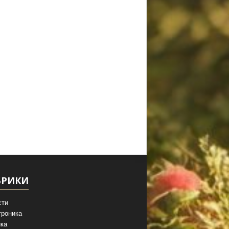
БРИКИ
сти
троника
ка