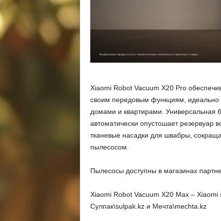
Xiaomi Robot Vacuum X20 Pro обеспечи
своим передовым функциям, идеально
домами и квартирами. Универсальная б
автоматически опустошает резервуар вс
тканевые насадки для швабры, сокраща
пылесосом.
Пылесосы доступны в магазинах партне
Xiaomi Robot Vacuum X20 Max – Xiaomi s
Сулпак\sulpak.kz и Мечта\mechta.kz