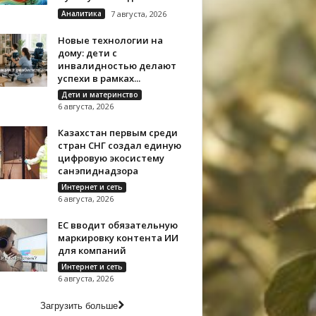
Аналитика
7 августа, 2026
Новые технологии на
дому: дети с
инвалидностью делают
успехи в рамках...
Дети и материнство
6 августа, 2026
Казахстан первым среди
стран СНГ создал единую
цифровую экосистему
санэпиднадзора
Интернет и сеть
6 августа, 2026
ЕС вводит обязательную
маркировку контента ИИ
для компаний
Интернет и сеть
6 августа, 2026
Загрузить больше