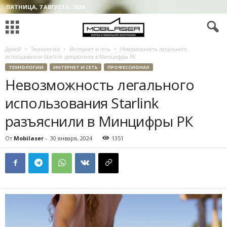
ПЯТНИЦА, 7 АВГУСТА, 2026
Домой
Технологии
Интернет и сеть
Невозможность легального
использования Starlink разъяснили в Минцифры РК
ТЕХНОЛОГИИ
ИНТЕРНЕТ И СЕТЬ
ПРОФЕССИОНАЛ
Невозможность легального
использования Starlink
разъяснили в Минцифры РК
От
Mobilaser
-
30 января, 2024
1351