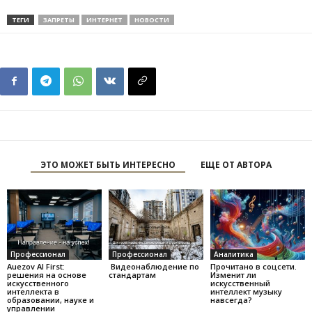
ТЕГИ
ЗАПРЕТЫ
ИНТЕРНЕТ
НОВОСТИ
ЭТО МОЖЕТ БЫТЬ ИНТЕРЕСНО
ЕЩЕ ОТ АВТОРА
Профессионал
Профессионал
Аналитика
Auezov AI First:
Видеонаблюдение по
Прочитано в соцсети.
решения на основе
стандартам
Изменит ли
искусственного
искусственный
интеллекта в
интеллект музыку
образовании, науке и
навсегда?
управлении