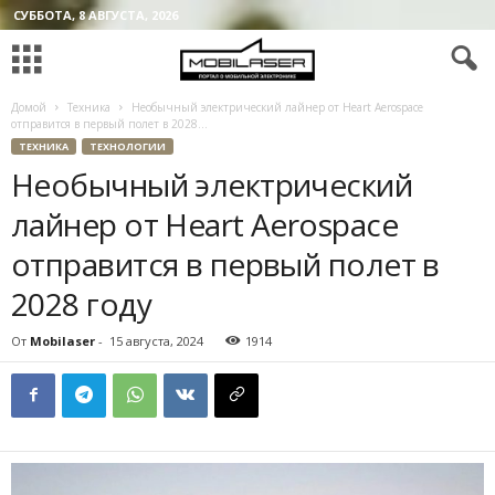
СУББОТА, 8 АВГУСТА, 2026
Домой
Техника
Необычный электрический лайнер от Heart Aerospace
отправится в первый полет в 2028...
ТЕХНИКА
ТЕХНОЛОГИИ
Необычный электрический
лайнер от Heart Aerospace
отправится в первый полет в
2028 году
От
Mobilaser
-
15 августа, 2024
1914