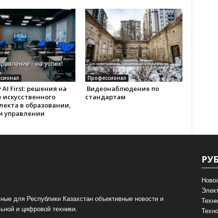
сионал
Профессионал
 AI First: решения на
Видеонаблюдение по
 искусственного
стандартам
лекта в образовании,
 и управлении
РУ
Ново
Элек
ные для Республики Казахстан объективные новости и
Техни
ьной и цифровой техники.
Техно