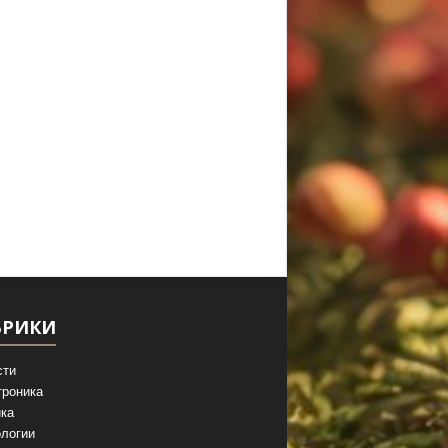
БРИКИ
сти
троника
ка
логии