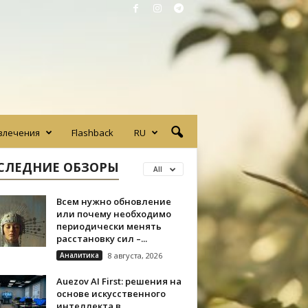
влечения
Flashback
RU
СЛЕДНИЕ ОБЗОРЫ
All
Всем нужно обновление
или почему необходимо
периодически менять
расстановку сил –...
Аналитика
8 августа, 2026
Auezov AI First: решения на
основе искусственного
интеллекта в