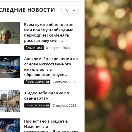
СЛЕДНИЕ НОВОСТИ
All
Всем нужно обновление
или почему необходимо
периодически менять
расстановку сил –...
Аналитика
8 августа, 2026
Auezov AI First: решения на
основе искусственного
интеллекта в
образовании, науке...
Профессионал
7 августа, 2026
Видеонаблюдение по
стандартам
Профессионал
7 августа, 2026
Прочитано в соцсети.
Изменит ли
искусственный интеллект