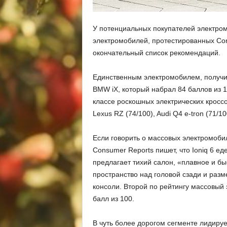
У потенциальных покупателей электро
электромобилей, протестированных Con
окончательный список рекомендаций.
Единственным электромобилем, получи
BMW iX, который набрал 84 баллов из 
классе роскошных электрических кроссо
Lexus RZ (74/100), Audi Q4 e-tron (71/10
Если говорить о массовых электромобиля
Consumer Reports пишет, что Ioniq 6 е
предлагает тихий салон, «плавное и б
пространство над головой сзади и раз
консоли. Второй по рейтингу массовый э
балл из 100.
В чуть более дорогом сегменте лидируе