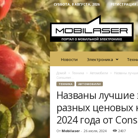
СУББОТА, 8 АВГУСТА, 2026
РЕГИСТРАЦИЯ 
M
o
b
i
l
a
s
e
Новости
Электроника
Техн
r
Домой
Техника
Автомобили
Названы лучшие
Consumer...
ТЕХНИКА
АВТОМОБИЛИ
Названы лучшие 
разных ценовых 
2024 года от Con
От
Mobilaser
-
26 июля, 2024
2407