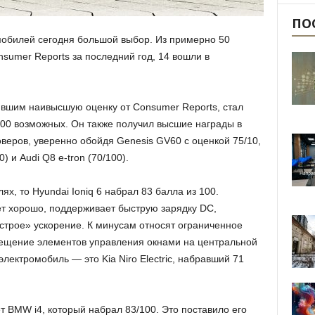
ПО
мобилей сегодня большой выбор. Из примерно 50
sumer Reports за последний год, 14 вошли в
вшим наивысшую оценку от Consumer Reports, стал
100 возможных. Он также получил высшие награды в
веров, уверенно обойдя Genesis GV60 с оценкой 75/10,
0) и Audi Q8 e-tron (70/100).
х, то Hyundai Ioniq 6 набрал 83 балла из 100.
дет хорошо, поддерживает быструю зарядку DC,
ыстрое» ускорение. К минусам относят ограниченное
мещение элементов управления окнами на центральной
лектромобиль — это Kia Niro Electric, набравший 71
т BMW i4, который набрал 83/100. Это поставило его