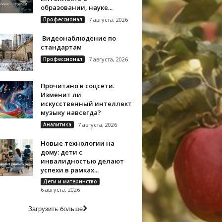
образовании, науке...
Профессионал
7 августа, 2026
Видеонаблюдение по
стандартам
Профессионал
7 августа, 2026
Прочитано в соцсети.
Изменит ли
искусственный интеллект
музыку навсегда?
Аналитика
7 августа, 2026
Новые технологии на
дому: дети с
инвалидностью делают
успехи в рамках...
Дети и материнство
6 августа, 2026
Загрузить больше