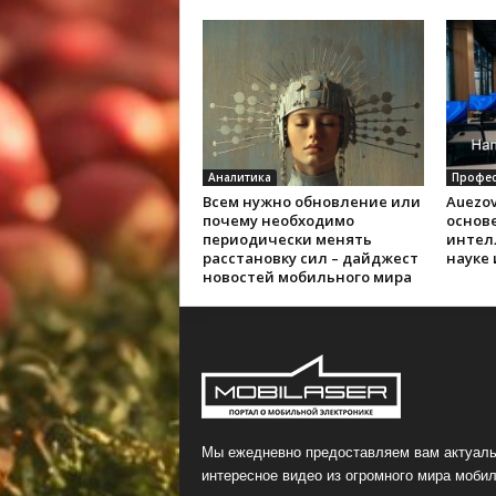
Аналитика
Профес
Всем нужно обновление или
Auezov
почему необходимо
основе
периодически менять
интел
расстановку сил – дайджест
науке
новостей мобильного мира
Мы ежедневно предоставляем вам актуаль
интересное видео из огромного мира мобил