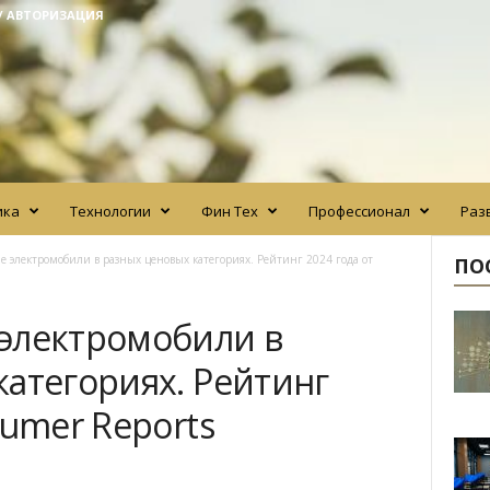
/ АВТОРИЗАЦИЯ
ика
Технологии
Фин Тех
Профессионал
Раз
 электромобили в разных ценовых категориях. Рейтинг 2024 года от
ПО
электромобили в
категориях. Рейтинг
sumer Reports