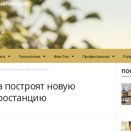
/ АВТОРИЗАЦИЯ
ика
Технологии
Фин Тех
Профессионал
Раз
т новую солнечную электростанцию
ПО
а построят новую
ростанцию