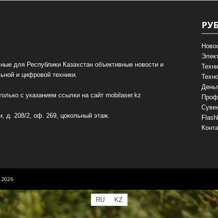
РУ
Ново
Элек
ные для Республики Казахстан объективные новости и
Техни
ьной и цифровой техники.
Техно
День
олько с указанием ссылки на сайт
mobilaser.kz
Проф
Суве
, д. 208/2, оф. 269, цокольный этаж.
Flash
Конт
 2026
RU
KZ