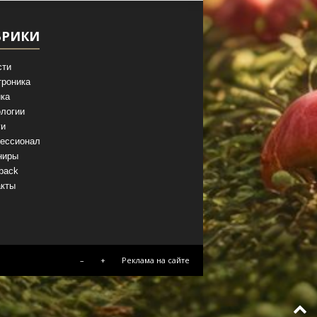
БРИКИ
сти
троника
ка
логии
ги
ессионал
ниры
back
акты
–
+
Реклама на сайте