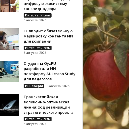
цифровую экосистему
санэпиднадзора
Интернет и сеть
6 августа, 2026
ЕС вводит обязательную
маркировку контента ИИ
для компаний
Интернет и сеть
6 августа, 2026
Студенты QyzPU
разработали ИИ-
платформу AI-Lesson Study
для педагогов
Инновации
5 августа, 2026
Транскаспийская
волоконно-оптическая
линия: ход реализации
стратегического проекта
Интернет и сеть
5 августа, 2026