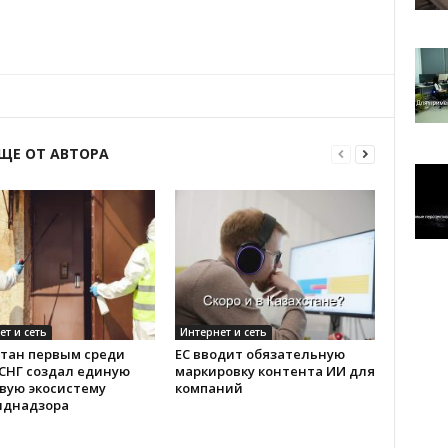
ЩЕ ОТ АВТОРА
ет и сеть
Интернет и сеть
стан первым среди
ЕС вводит обязательную
 СНГ создал единую
маркировку контента ИИ для
вую экосистему
компаний
иднадзора