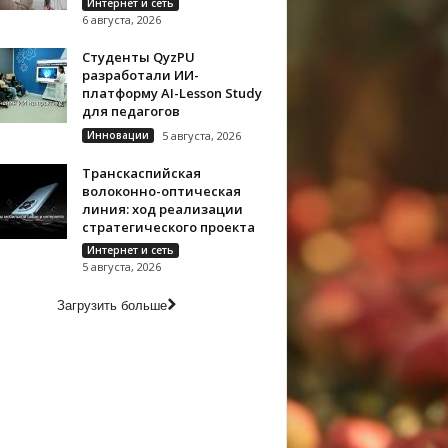
Интернет и сеть
6 августа, 2026
Студенты QyzPU
разработали ИИ-
платформу AI-Lesson Study
для педагогов
Инновации
5 августа, 2026
Транскаспийская
волоконно-оптическая
линия: ход реализации
стратегического проекта
Интернет и сеть
5 августа, 2026
Загрузить больше