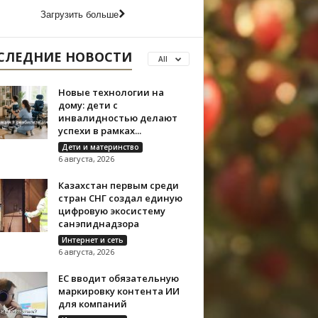
Загрузить больше
СЛЕДНИЕ НОВОСТИ
All
Новые технологии на
дому: дети с
инвалидностью делают
успехи в рамках...
Дети и материнство
6 августа, 2026
Казахстан первым среди
стран СНГ создал единую
цифровую экосистему
санэпиднадзора
Интернет и сеть
6 августа, 2026
ЕС вводит обязательную
маркировку контента ИИ
для компаний