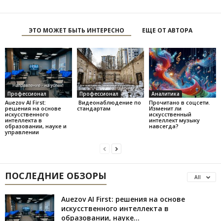
ЭТО МОЖЕТ БЫТЬ ИНТЕРЕСНО
ЕЩЕ ОТ АВТОРА
Профессионал
Профессионал
Аналитика
Auezov AI First:
Видеонаблюдение по
Прочитано в соцсети.
решения на основе
стандартам
Изменит ли
искусственного
искусственный
интеллекта в
интеллект музыку
образовании, науке и
навсегда?
управлении
ПОСЛЕДНИЕ ОБЗОРЫ
All
Auezov AI First: решения на основе
искусственного интеллекта в
образовании, науке...