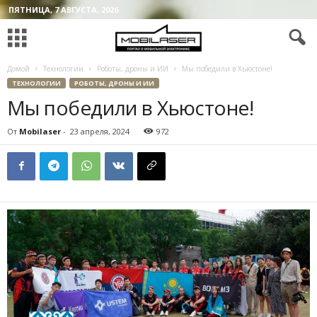
ПЯТНИЦА, 7 АВГУСТА, 2026
Домой
Технологии
Роботы, дроны и ИИ
Мы победили в Хьюстоне!
ТЕХНОЛОГИИ
РОБОТЫ, ДРОНЫ И ИИ
Мы победили в Хьюстоне!
От
Mobilaser
-
23 апреля, 2024
972