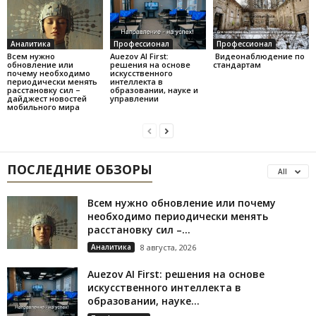
Аналитика
Профессионал
Профессионал
Всем нужно
Auezov AI First:
Видеонаблюдение по
обновление или
решения на основе
стандартам
почему необходимо
искусственного
периодически менять
интеллекта в
расстановку сил –
образовании, науке и
дайджест новостей
управлении
мобильного мира
ПОСЛЕДНИЕ ОБЗОРЫ
All
Всем нужно обновление или почему
необходимо периодически менять
расстановку сил –...
Аналитика
8 августа, 2026
Auezov AI First: решения на основе
искусственного интеллекта в
образовании, науке...