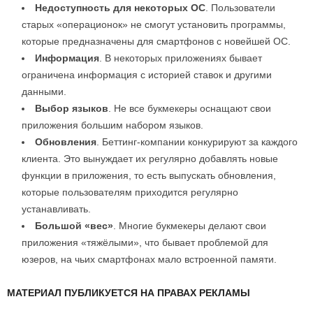
Недоступность для некоторых ОС
. Пользователи
старых «операционок» не смогут установить программы,
которые предназначены для смартфонов с новейшей ОС.
Информация
. В некоторых приложениях бывает
ограничена информация с историей ставок и другими
данными.
Выбор языков
. Не все букмекеры оснащают свои
приложения большим набором языков.
Обновления
. Беттинг-компании конкурируют за каждого
клиента. Это вынуждает их регулярно добавлять новые
функции в приложения, то есть выпускать обновления,
которые пользователям приходится регулярно
устанавливать.
Большой
«
вес
»
. Многие букмекеры делают свои
приложения «тяжёлыми», что бывает проблемой для
юзеров, на чьих смартфонах мало встроенной памяти.
МАТЕРИАЛ ПУБЛИКУЕТСЯ НА ПРАВАХ РЕКЛАМЫ