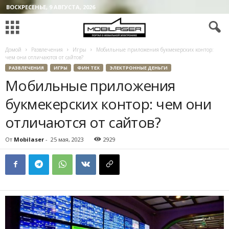
ВОСКРЕСЕНЬЕ, 9 АВГУСТА, 2026
Домой
Развлечения
Игры
Мобильные приложения букмекерских контор:
чем они отличаются от сайтов?
РАЗВЛЕЧЕНИЯ
ИГРЫ
ФИН ТЕХ
ЭЛЕКТРОННЫЕ ДЕНЬГИ
Мобильные приложения
букмекерских контор: чем они
отличаются от сайтов?
От
Mobilaser
-
25 мая, 2023
2929