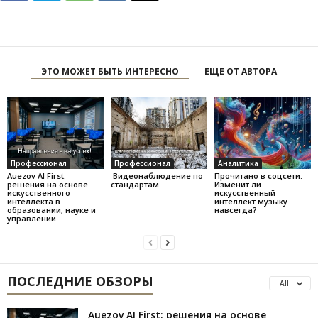
ЭТО МОЖЕТ БЫТЬ ИНТЕРЕСНО
ЕЩЕ ОТ АВТОРА
Профессионал
Профессионал
Аналитика
Auezov AI First:
Видеонаблюдение по
Прочитано в соцсети.
решения на основе
стандартам
Изменит ли
искусственного
искусственный
интеллекта в
интеллект музыку
образовании, науке и
навсегда?
управлении
ПОСЛЕДНИЕ ОБЗОРЫ
All
Auezov AI First: решения на основе