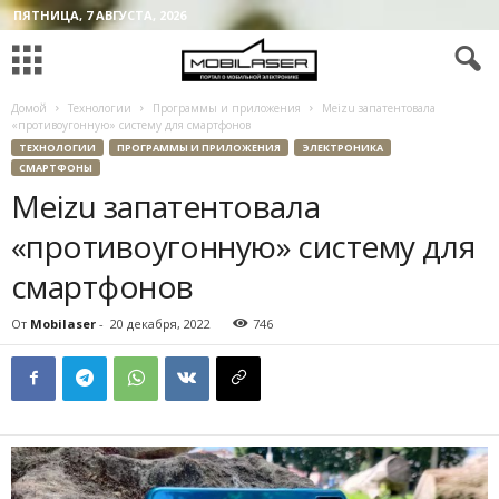
ПЯТНИЦА, 7 АВГУСТА, 2026
Домой
Технологии
Программы и приложения
Meizu запатентовала
«противоугонную» систему для смартфонов
ТЕХНОЛОГИИ
ПРОГРАММЫ И ПРИЛОЖЕНИЯ
ЭЛЕКТРОНИКА
СМАРТФОНЫ
Meizu запатентовала
«противоугонную» систему для
смартфонов
От
Mobilaser
-
20 декабря, 2022
746