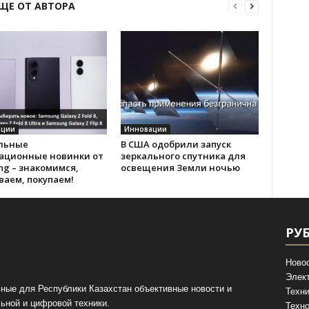
ЩЕ ОТ АВТОРА
ации
Инновации
льные
В США одобрили запуск
ационные новинки от
зеркального спутника для
g – знакомимся,
освещения Земли ночью
ваем, покупаем!
РУ
Ново
Элек
ные для Республики Казахстан объективные новости и
Техни
ьной и цифровой техники.
Техно