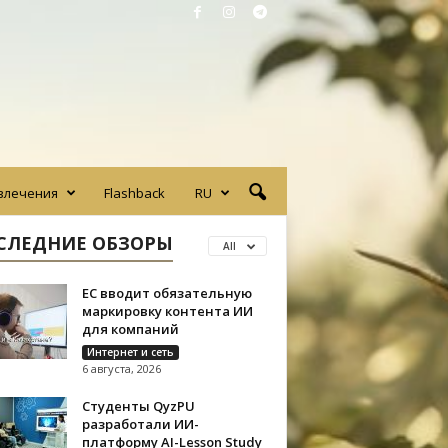
влечения
Flashback
RU
СЛЕДНИЕ ОБЗОРЫ
All
ЕС вводит обязательную
маркировку контента ИИ
для компаний
Интернет и сеть
6 августа, 2026
Студенты QyzPU
разработали ИИ-
платформу AI-Lesson Study