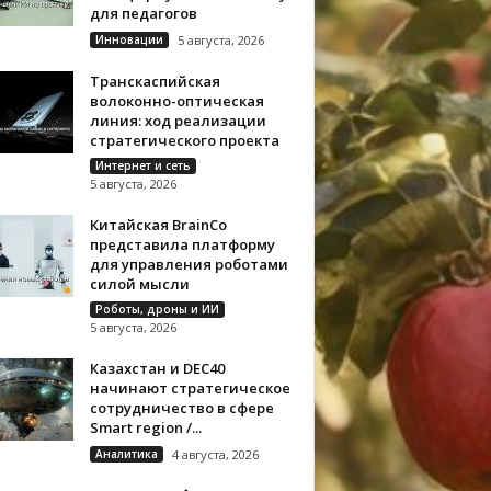
для педагогов
Инновации
5 августа, 2026
Транскаспийская
волоконно-оптическая
линия: ход реализации
стратегического проекта
Интернет и сеть
5 августа, 2026
Китайская BrainCo
представила платформу
для управления роботами
силой мысли
Роботы, дроны и ИИ
5 августа, 2026
Казахстан и DEC40
начинают стратегическое
сотрудничество в сфере
Smart region /...
Аналитика
4 августа, 2026