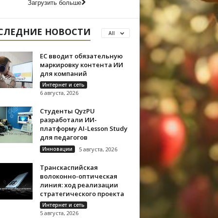
Загрузить больше
СЛЕДНИЕ НОВОСТИ
All
ЕС вводит обязательную
маркировку контента ИИ
для компаний
Интернет и сеть
6 августа, 2026
Студенты QyzPU
разработали ИИ-
платформу AI-Lesson Study
для педагогов
Инновации
5 августа, 2026
Транскаспийская
волоконно-оптическая
линия: ход реализации
стратегического проекта
Интернет и сеть
5 августа, 2026