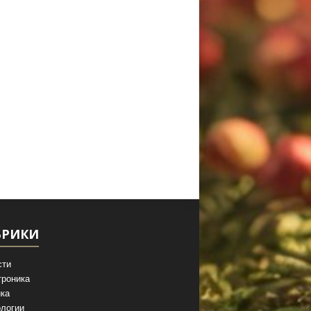
БРИКИ
сти
троника
ка
логии