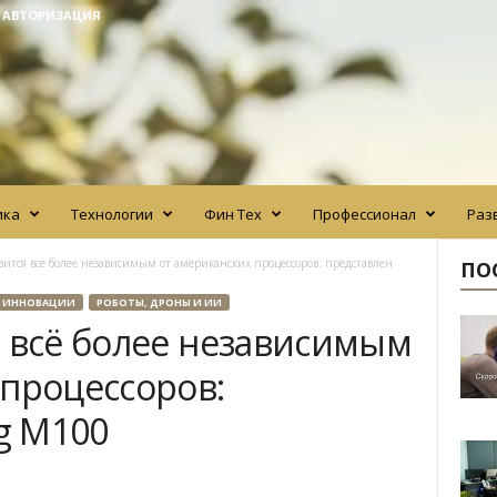
/ АВТОРИЗАЦИЯ
ика
Технологии
Фин Тех
Профессионал
Раз
вится всё более независимым от американских процессоров: представлен
ПО
ИННОВАЦИИ
РОБОТЫ, ДРОНЫ И ИИ
я всё более независимым
 процессоров:
ng M100