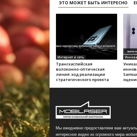
ЭТО МОЖЕТ БЫТЬ ИНТЕРЕСНО
Е
Интернет и сеть
Иннов
Транскаспийская
Уника
волоконно-оптическая
иннов
линия: ход реализации
Samsun
стратегического проекта
оцени
Мы ежедневно предоставляем вам актуаль
интересное видео из огромного мира мобил