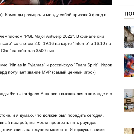
ПО
я). Команды разыграли между собой призовой фонд в
 чемпионом “PGL Major Antwerp 2022”. В финале они
ere” со счетом 2:0- 19:16 на карте “Inferno” и 16:10 на
 Clan” заработала $500 тыс.
ю “Ninjas in Pyjamas” и российскую “Team Spirit”. Игрок
гард получает звание MVP (самый ценный игрок)
нды Фин «karrigan» Андерсен высказался о команде и о
тоне, и я думаю, что должен был победить сегодня.
вный настрой, мы могли проиграть пять раундов
доточившись на текущем моменте. Я горжусь своими