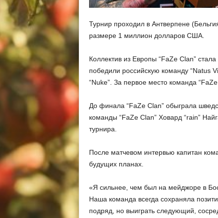
Турнир проходил в Антверпене (Бельги
размере 1 миллион долларов США.
Коллектив из Европы “FaZe Clan” стала
победили российскую команду “Natus Vinc
“Nuke”. За первое место команда “FaZe
До финала “FaZe Clan” обыграла шведску
команды “FaZe Clan” Ховард “rain” Най
турнира.
После матчевом интервью капитан кома
будущих планах.
«Я сильнее, чем был на мейджоре в Бос
Наша команда всегда сохраняла позити
подряд, но выиграть следующий, сосре