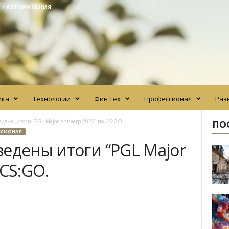
 / АВТОРИЗАЦИЯ
ика
Технологии
Фин Тех
Профессионал
Раз
едены итоги “PGL Major Antwerp 2022” по CS:GO.
ПО
ССИОНАЛ
едены итоги “PGL Major
 CS:GO.