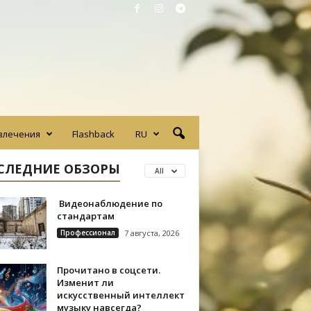
влечения
Flashback
RU
СЛЕДНИЕ ОБЗОРЫ
All
Видеонаблюдение по
стандартам
Профессионал
7 августа, 2026
Прочитано в соцсети.
Изменит ли
искусственный интеллект
музыку навсегда?