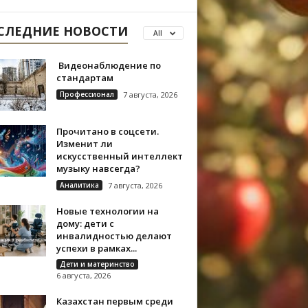
СЛЕДНИЕ НОВОСТИ
All
Видеонаблюдение по
стандартам
Профессионал
7 августа, 2026
Прочитано в соцсети.
Изменит ли
искусственный интеллект
музыку навсегда?
Аналитика
7 августа, 2026
Новые технологии на
дому: дети с
инвалидностью делают
успехи в рамках...
Дети и материнство
6 августа, 2026
Казахстан первым среди