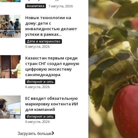
Аналитика
7 августа, 2026
Новые технологии на
дому: дети с
инвалидностью делают
успехи в рамках...
Дети и материнство
6 августа, 2026
Казахстан первым среди
стран СНГ создал единую
цифровую экосистему
санэпиднадзора
Интернет и сеть
6 августа, 2026
ЕС вводит обязательную
маркировку контента ИИ
для компаний
Интернет и сеть
6 августа, 2026
Загрузить больше