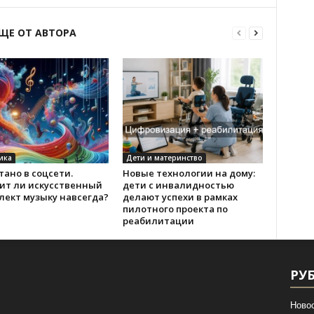
ЩЕ ОТ АВТОРА
ика
Дети и материнство
ано в соцсети.
Новые технологии на дому:
ит ли искусственный
дети с инвалидностью
лект музыку навсегда?
делают успехи в рамках
пилотного проекта по
реабилитации
РУ
Ново