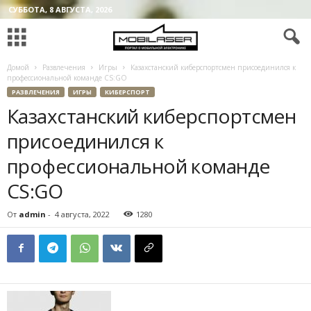
СУББОТА, 8 АВГУСТА, 2026
Домой
Развлечения
Игры
Казахстанский киберспортсмен присоединился к
профессиональной команде CS:GO
РАЗВЛЕЧЕНИЯ
ИГРЫ
КИБЕРСПОРТ
Казахстанский киберспортсмен
присоединился к
профессиональной команде
CS:GO
От
admin
-
4 августа, 2022
1280