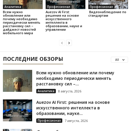
Аналитика
Профессионал
Профессионал
Всем нужно
Auezov AI First:
Видеонаблюдение по
обновление или
решения на основе
стандартам
почему необходимо
искусственного
периодически менять
интеллекта в
расстановку сил –
образовании, науке и
дайджест новостей
управлении
мобильного мира
ПОСЛЕДНИЕ ОБЗОРЫ
All
Всем нужно обновление или почему
необходимо периодически менять
расстановку сил –...
Аналитика
8 августа, 2026
Auezov AI First: решения на основе
искусственного интеллекта в
образовании, науке...
Профессионал
7 августа, 2026