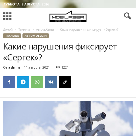
СУББОТА, 8 АВГУСТА, 2026
Домой
Техника
Автомобили
Какие нарушения фиксирует «Сергек»?
ТЕХНИКА
АВТОМОБИЛИ
Какие нарушения фиксирует
«Сергек»?
От
admin
-
11 августа, 2021
1221