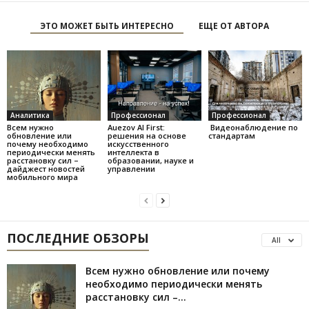
ЭТО МОЖЕТ БЫТЬ ИНТЕРЕСНО
ЕЩЕ ОТ АВТОРА
Аналитика
Профессионал
Профессионал
Всем нужно
Auezov AI First:
Видеонаблюдение по
обновление или
решения на основе
стандартам
почему необходимо
искусственного
периодически менять
интеллекта в
расстановку сил –
образовании, науке и
дайджест новостей
управлении
мобильного мира
ПОСЛЕДНИЕ ОБЗОРЫ
All
Всем нужно обновление или почему
необходимо периодически менять
расстановку сил –...