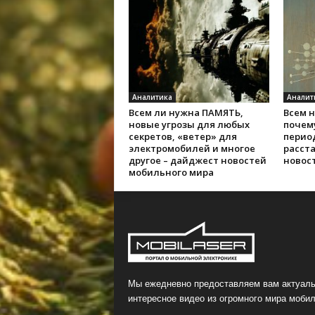
Аналитика
Аналит
Всем ли нужна ПАМЯТЬ,
Всем 
новые угрозы для любых
почем
секретов, «ветер» для
перио
электромобилей и многое
расста
другое – дайджест новостей
новос
мобильного мира
Мы ежедневно предоставляем вам актуаль
интересное видео из огромного мира мобил