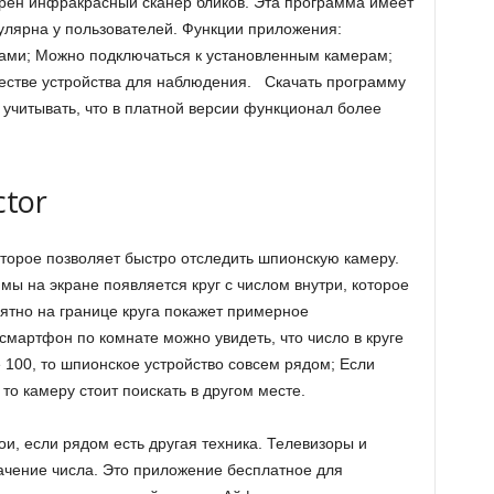
рен инфракрасный сканер бликов. Эта программа имеет
улярна у пользователей. Функции приложения:
бами; Можно подключаться к установленным камерам;
естве устройства для наблюдения. Скачать программу
 учитывать, что в платной версии функционал более
ctor
торое позволяет быстро отследить шпионскую камеру.
ммы на экране появляется круг с числом внутри, которое
ятно на границе круга покажет примерное
мартфон по комнате можно увидеть, что число в круге
 100, то шпионское устройство совсем рядом; Если
 то камеру стоит поискать в другом месте.
ои, если рядом есть другая техника. Телевизоры и
начение числа. Это приложение бесплатное для