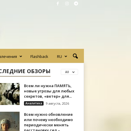
влечения
Flashback
RU
СЛЕДНИЕ ОБЗОРЫ
All
Всем ли нужна ПАМЯТЬ,
новые угрозы для любых
секретов, «ветер» для...
Аналитика
9 августа, 2026
Всем нужно обновление
или почему необходимо
периодически менять
расстановку сил –...