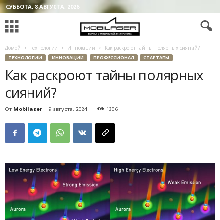
СУББОТА, 8 АВГУСТА, 2026
Домой
Технологии
Инновации
Как раскроют тайны полярных сияний?
ТЕХНОЛОГИИ
ИННОВАЦИИ
ПРОФЕССИОНАЛ
СТАРТАПЫ
Как раскроют тайны полярных
сияний?
От
Mobilaser
-
9 августа, 2024
1306