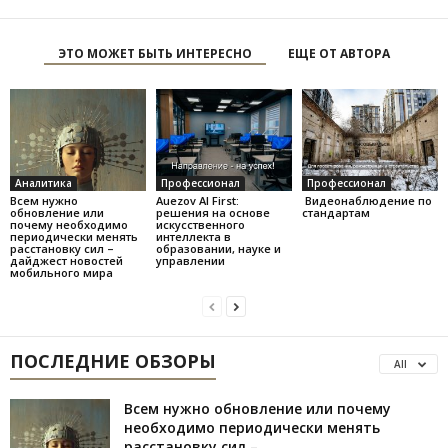
ЭТО МОЖЕТ БЫТЬ ИНТЕРЕСНО
ЕЩЕ ОТ АВТОРА
Аналитика
Профессионал
Профессионал
Всем нужно
Auezov AI First:
Видеонаблюдение по
обновление или
решения на основе
стандартам
почему необходимо
искусственного
периодически менять
интеллекта в
расстановку сил –
образовании, науке и
дайджест новостей
управлении
мобильного мира
ПОСЛЕДНИЕ ОБЗОРЫ
All
Всем нужно обновление или почему
необходимо периодически менять
расстановку сил –...