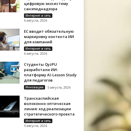
цифровую экосистему
санэпиднадзора
Интернет и сеть
6 августа, 2026
ЕС вводит обязательную
маркировку контента ИИ
для компаний
Интернет и сеть
6 августа, 2026
Студенты QyzPU
разработали ИИ-
платформу AI-Lesson Study
для педагогов
Инновации
5 августа, 2026
Транскаспийская
волоконно-оптическая
линия: ход реализации
стратегического проекта
Интернет и сеть
5 августа, 2026