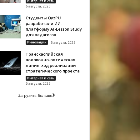
Интернет и сеть
6 августа, 2026
Студенты QyzPU
разработали ИИ-
платформу AI-Lesson Study
для педагогов
Инновации
5 августа, 2026
Транскаспийская
волоконно-оптическая
линия: ход реализации
стратегического проекта
Интернет и сеть
5 августа, 2026
Загрузить больше