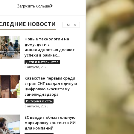
Загрузить больше
СЛЕДНИЕ НОВОСТИ
All
Новые технологии на
дому: дети с
инвалидностью делают
успехи в рамках...
Дети и материнство
6 августа, 2026
Казахстан первым среди
стран СНГ создал единую
цифровую экосистему
санэпиднадзора
Интернет и сеть
6 августа, 2026
ЕС вводит обязательную
маркировку контента ИИ
для компаний