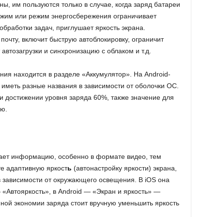
ны, им пользуются только в случае, когда заряд батареи
ежим или режим энергосбережения ограничивает
бработки задач, приглушает яркость экрана.
почту, включит быструю автоблокировку, ограничит
автозагрузки и синхронизацию с облаком и т.д.
ия находится в разделе «Аккумулятор». На Android-
меть разные названия в зависимости от оболочки ОС.
и достижении уровня заряда 60%, также значение для
ю.
жает информацию, особенно в формате видео, тем
те адаптивную яркост
ь
(автонастройку яркости) экрана,
в зависимости от окружающего освещения. В iOS она
 «Автояркость», в Android — «Экран и яркость» —
йной экономии заряда стоит вручную уменьшить яркость