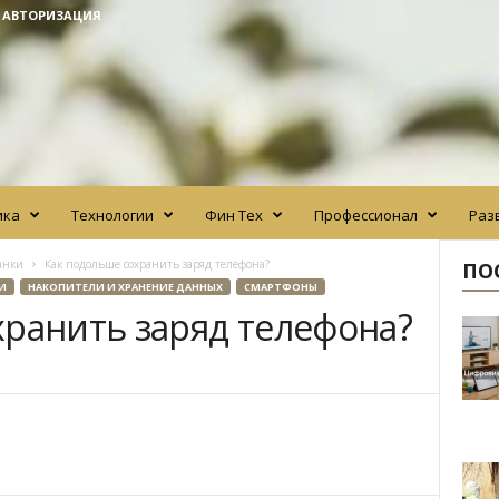
/ АВТОРИЗАЦИЯ
ика
Технологии
Фин Тех
Профессионал
Раз
анки
Как подольше сохранить заряд телефона?
ПО
И
НАКОПИТЕЛИ И ХРАНЕНИЕ ДАННЫХ
СМАРТФОНЫ
хранить заряд телефона?