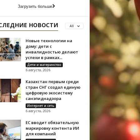
Загрузить больше
СЛЕДНИЕ НОВОСТИ
All
Новые технологии на
дому: дети с
инвалидностью делают
успехи в рамках...
Дети и материнство
6 августа, 2026
Казахстан первым среди
стран СНГ создал единую
цифровую экосистему
санэпиднадзора
Интернет и сеть
6 августа, 2026
ЕС вводит обязательную
маркировку контента ИИ
для компаний