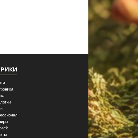
БРИКИ
сти
троника
ка
логии
ги
ессионал
ниры
back
акты