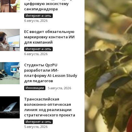
цифровую экосистему
санэпиднадзора
Интернет и сеть
6 августа, 2026
ЕС вводит обязательную
маркировку контента ИИ
для компаний
Интернет и сеть
6 августа, 2026
Студенты QyzPU
разработали ИИ-
платформу AI-Lesson Study
для педагогов
Инновации
5 августа, 2026
Транскаспийская
волоконно-оптическая
линия: ход реализации
стратегического проекта
Интернет и сеть
5 августа, 2026