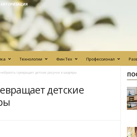
/ АВТОРИЗАЦИЯ
ика
Технологии
Фин Тех
Профессионал
Раз
 нейросеть превращает детские рисунки в шедевры
ПО
ревращает детские
ры