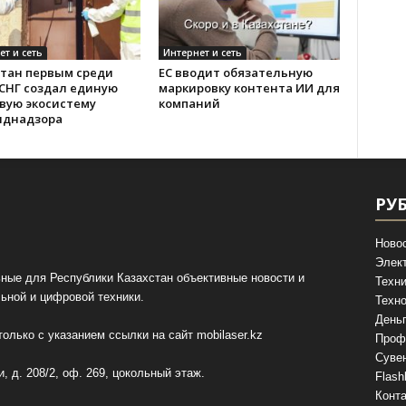
ет и сеть
Интернет и сеть
стан первым среди
ЕС вводит обязательную
 СНГ создал единую
маркировку контента ИИ для
вую экосистему
компаний
иднадзора
РУ
Ново
Элек
ные для Республики Казахстан объективные новости и
Техни
ьной и цифровой техники.
Техно
День
олько с указанием ссылки на сайт
mobilaser.kz
Проф
Суве
, д. 208/2, оф. 269, цокольный этаж.
Flash
Конт