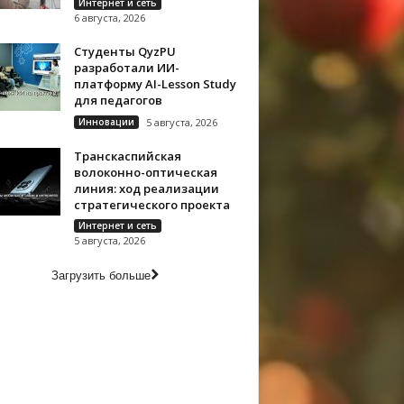
Интернет и сеть
6 августа, 2026
Студенты QyzPU
разработали ИИ-
платформу AI-Lesson Study
для педагогов
Инновации
5 августа, 2026
Транскаспийская
волоконно-оптическая
линия: ход реализации
стратегического проекта
Интернет и сеть
5 августа, 2026
Загрузить больше