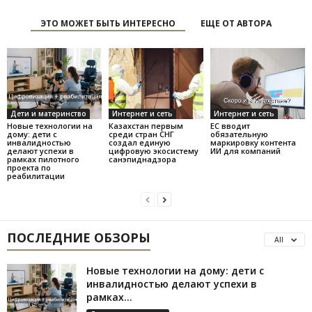
ЭТО МОЖЕТ БЫТЬ ИНТЕРЕСНО
ЕЩЕ ОТ АВТОРА
Дети и материнство
Интернет и сеть
Интернет и сеть
Новые технологии на
Казахстан первым
ЕС вводит
дому: дети с
среди стран СНГ
обязательную
инвалидностью
создал единую
маркировку контента
делают успехи в
цифровую экосистему
ИИ для компаний
рамках пилотного
санэпиднадзора
проекта по
реабилитации
ПОСЛЕДНИЕ ОБЗОРЫ
All
Новые технологии на дому: дети с
инвалидностью делают успехи в
рамках...