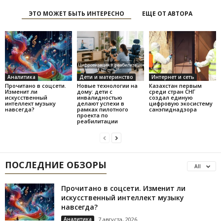
ЭТО МОЖЕТ БЫТЬ ИНТЕРЕСНО
ЕЩЕ ОТ АВТОРА
Аналитика
Дети и материнство
Интернет и сеть
Прочитано в соцсети.
Новые технологии на
Казахстан первым
Изменит ли
дому: дети с
среди стран СНГ
искусственный
инвалидностью
создал единую
интеллект музыку
делают успехи в
цифровую экосистему
навсегда?
рамках пилотного
санэпиднадзора
проекта по
реабилитации
ПОСЛЕДНИЕ ОБЗОРЫ
All
Прочитано в соцсети. Изменит ли
искусственный интеллект музыку
навсегда?
Аналитика
7 августа, 2026