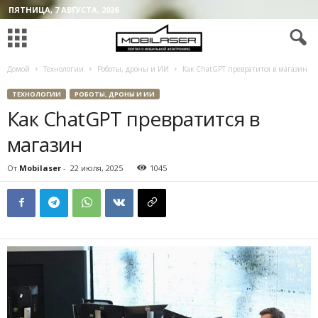
ПЯТНИЦА, 7 АВГУСТА, 2026
Домой
Технологии
Роботы, дроны и ИИ
Как ChatGPT превратится в магазин
ТЕХНОЛОГИИ
РОБОТЫ, ДРОНЫ И ИИ
Как ChatGPT превратится в
магазин
От
Mobilaser
-
22 июля, 2025
1045