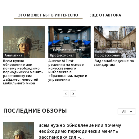
ЭТО МОЖЕТ БЫТЬ ИНТЕРЕСНО
ЕЩЕ ОТ АВТОРА
Аналитика
Профессионал
Профессионал
Всем нужно
Auezov AI First:
Видеонаблюдение по
обновление или
решения на основе
стандартам
почему необходимо
искусственного
периодически менять
интеллекта в
расстановку сил –
образовании, науке и
дайджест новостей
управлении
мобильного мира
ПОСЛЕДНИЕ ОБЗОРЫ
All
Всем нужно обновление или почему
необходимо периодически менять
расстановку сил –...