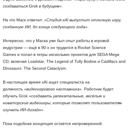
создаваться Grok в будущем»
.
На что Маск ответил:
«Студия xAI выпустит отличную игру,
созданную ИИ, до конца следующего года»
.
Интересно, что у Маска уже был опыт работы в игровой
индустрии — ещё в 90-х он трудился в Rocket Science
Games и попал в титры нескольких проектов для SEGA Mega
CD, включая Loadstar: The Legend of Tully Bodine и Cadillacs and
Dinosaurs: The Second Cataclysm.
В настоящее время xAI ищет специалиста на
должность
«видеоигрового наставника»
. Работник будет
обучать Grok
«создавать увлекательные, весёлые и
новаторские видеоигры, которые позволят пользователям
изучать ИИ-дизайн»
.
Пока подобная концепция остаётся непроверенной: