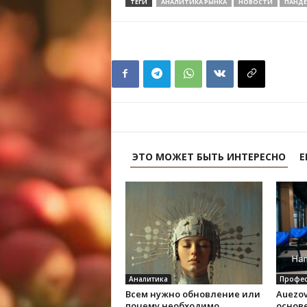
ТЕГИ
АНАЛИТИКА РЫНКА
НОВОСТИ
ПАНД
ЭТО МОЖЕТ БЫТЬ ИНТЕРЕСНО
Е
Аналитика
Профес
Всем нужно обновление или
Auezov
почему необходимо
основе