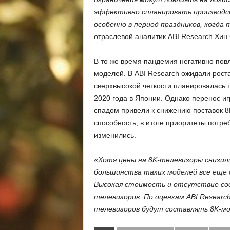
эффективно спланировать производст
особенно в период праздников, когда
отраслевой аналитик ABI Research Хин 
В то же время пандемия негативно повл
моделей. В ABI Research ожидали роста
сверхвысокой четкости планировалась 
2020 года в Японии. Однако перенос иг
спадом привели к снижению поставок 8
способность, в итоге приоритеты потре
изменились.
«Хотя цены на 8K-телевизоры снизил
большинства таких моделей все еще 
Высокая стоимость и отсутствие с
телевизоров. По оценкам ABI Research
телевизоров будут составлять 8K-м