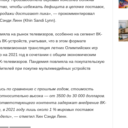
во, чтобы избежать дефицита в цепочке поставок,
 продажи достигают пика»
, — прокомментировал
Сэнди Линн (Khin Sandi Lynn).
ияла на рынок телевизоров, особенно на сегмент 8K-
 8K-устройств, учитывая, что в этом формате
телевизионная трансляция летних Олимпийских игр
р на 2021 год в сочетании с общим экономическим
K-телевизоров. Пандемия повлияла на покупательскую
бителей при покупке мультимедийных устройств
ись по сравнению с прошлым годом, стоимость
относительно высока — от 3500 до 30 000 долларов.
оответствующего контента задержат внедрение 8K-
, в 2021 году лишь около 1 % мировых поставок
одели»
, — отметил Хин Сэнди Линн.