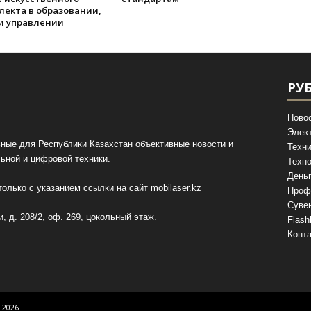
лекта в образовании,
 и управлении
РУ
Ново
Элек
ные для Республики Казахстан объективные новости и
Техни
ьной и цифровой техники.
Техно
День
олько с указанием ссылки на сайт
mobilaser.kz
Проф
Суве
, д. 208/2, оф. 269, цокольный этаж.
Flash
Конт
 2026