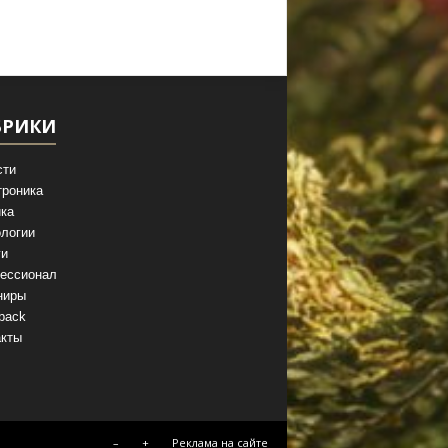
БРИКИ
сти
троника
ка
логии
ги
ессионал
ниры
back
акты
–
+
Реклама на сайте