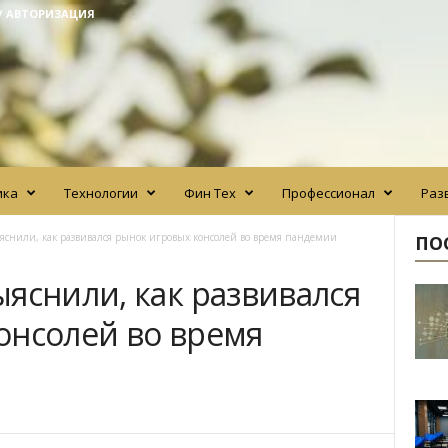
/ АВТОРИЗАЦИЯ
ика
Технологии
Фин Тех
Профессионал
Раз
яснили, как развивался рынок игровых консолей во время пандемии
ПО
яснили, как развивался
онсолей во время