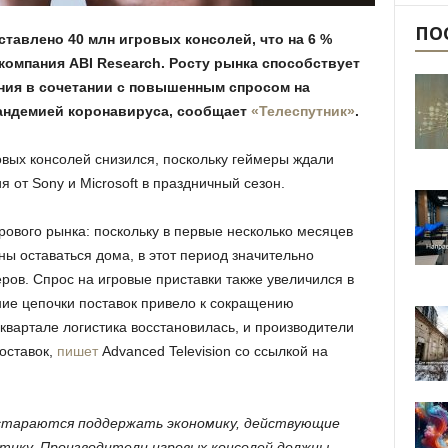
ПО
ставлено 40 млн игровых консолей, что на 6 %
 компания ABI Research. Росту рынка способствует
ния в сочетании с повышенным спросом на
андемией коронавируса, сообщает
«Телеcпутник»
.
овых консолей снизился, поскольку геймеры ждали
 от Sony и Microsoft в праздничный сезон.
рового рынка: поскольку в первые несколько месяцев
 оставаться дома, в этот период значительно
ров. Спрос на игровые приставки также увеличился в
ние цепочки поставок привело к сокращению
квартале логистика восстановилась, и производители
оставок,
пишет
Advanced Television со ссылкой на
стараются поддержать экономику, действующие
стику. Производители игровых консолей должны