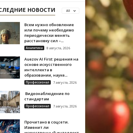
СЛЕДНИЕ НОВОСТИ
All
Всем нужно обновление
или почему необходимо
периодически менять
расстановку сил –...
Аналитика
8 августа, 2026
Auezov AI First: решения на
основе искусственного
интеллекта в
образовании, науке...
Профессионал
7 августа, 2026
Видеонаблюдение по
стандартам
Профессионал
7 августа, 2026
Прочитано в соцсети.
Изменит ли
искусственный интеллект