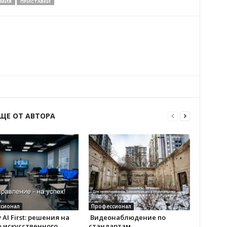
ЕМИЯ
ПРИСТАВКИ
ЩЕ ОТ АВТОРА
сионал
Профессионал
 AI First: решения на
Видеонаблюдение по
 искусственного
стандартам