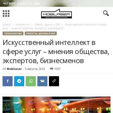
ЧЕТВЕРГ, 6 АВГУСТА, 2026
Домой
Технологии
Роботы, дроны и ИИ
Искусственный интеллект в сфере
услуг – мнения общества, экспертов, бизнесменов
ТЕХНОЛОГИИ
РОБОТЫ, ДРОНЫ И ИИ
Искусственный интеллект в
сфере услуг – мнения общества,
экспертов, бизнесменов
От
Mobilaser
-
3 августа, 2023
1357