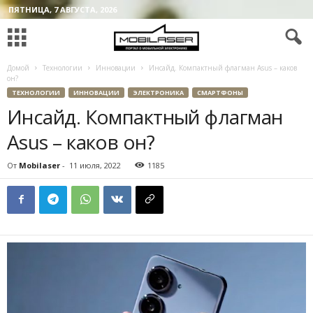
ПЯТНИЦА, 7 АВГУСТА, 2026
Домой
Технологии
Инновации
Инсайд. Компактный флагман Asus – каков
он?
ТЕХНОЛОГИИ
ИННОВАЦИИ
ЭЛЕКТРОНИКА
СМАРТФОНЫ
Инсайд. Компактный флагман
Asus – каков он?
От
Mobilaser
-
11 июля, 2022
1185