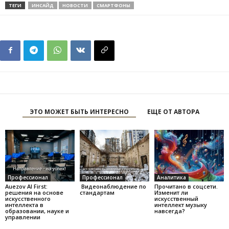
ТЕГИ
ИНСАЙД
НОВОСТИ
СМАРТФОНЫ
ЭТО МОЖЕТ БЫТЬ ИНТЕРЕСНО
ЕЩЕ ОТ АВТОРА
Профессионал
Профессионал
Аналитика
Auezov AI First:
Видеонаблюдение по
Прочитано в соцсети.
решения на основе
стандартам
Изменит ли
искусственного
искусственный
интеллекта в
интеллект музыку
образовании, науке и
навсегда?
управлении