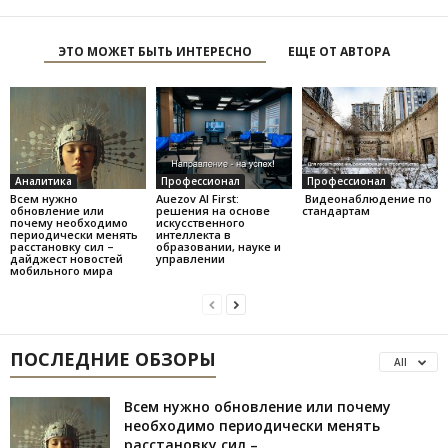
ЭТО МОЖЕТ БЫТЬ ИНТЕРЕСНО
ЕЩЕ ОТ АВТОРА
Аналитика
Профессионал
Профессионал
Всем нужно
Auezov AI First:
Видеонаблюдение по
обновление или
решения на основе
стандартам
почему необходимо
искусственного
периодически менять
интеллекта в
расстановку сил –
образовании, науке и
дайджест новостей
управлении
мобильного мира
ПОСЛЕДНИЕ ОБЗОРЫ
All
Всем нужно обновление или почему
необходимо периодически менять
расстановку сил –...