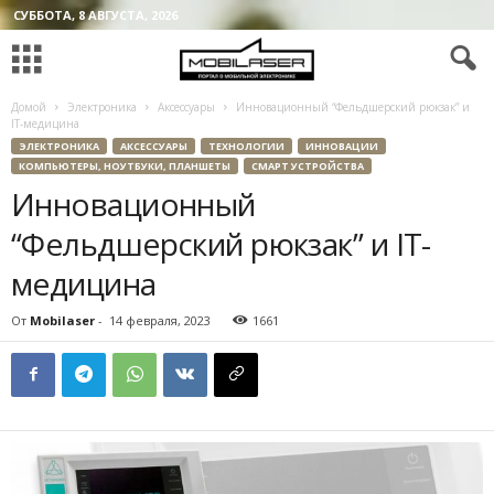
СУББОТА, 8 АВГУСТА, 2026
Домой
Электроника
Аксессуары
Инновационный “Фельдшерский рюкзак” и
IT-медицина
ЭЛЕКТРОНИКА
АКСЕССУАРЫ
ТЕХНОЛОГИИ
ИННОВАЦИИ
КОМПЬЮТЕРЫ, НОУТБУКИ, ПЛАНШЕТЫ
СМАРТ УСТРОЙСТВА
Инновационный
“Фельдшерский рюкзак” и IT-
медицина
От
Mobilaser
-
14 февраля, 2023
1661