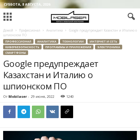
СУББОТА, 8 АВГУСТА, 2026
Домой
Профессионал
Аналитика
Google предупреждает Казахстан и Италию о
шпионском ПО
ПРОФЕССИОНАЛ
АНАЛИТИКА
ТЕХНОЛОГИИ
ИНТЕРНЕТ И СЕТЬ
КИБЕРБЕЗОПАСНОСТЬ
ПРОГРАММЫ И ПРИЛОЖЕНИЯ
ЭЛЕКТРОНИКА
СМАРТФОНЫ
Google предупреждает
Казахстан и Италию о
шпионском ПО
От
Mobilaser
-
29 июня, 2022
1240