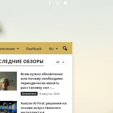
влечения
Flashback
RU
СЛЕДНИЕ ОБЗОРЫ
All
Всем нужно обновление
или почему необходимо
периодически менять
расстановку сил –...
Аналитика
8 августа, 2026
Auezov AI First: решения на
основе искусственного
интеллекта в