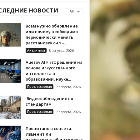
СЛЕДНИЕ НОВОСТИ
All
Всем нужно обновление
или почему необходимо
периодически менять
расстановку сил –...
Аналитика
8 августа, 2026
Auezov AI First: решения на
основе искусственного
интеллекта в
образовании, науке...
Профессионал
7 августа, 2026
Видеонаблюдение по
стандартам
Профессионал
7 августа, 2026
Прочитано в соцсети.
Изменит ли
искусственный интеллект