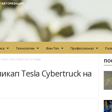
/ АВТОРИЗАЦИЯ
ика
Технологии
Фин Тех
Профессионал
Раз
пикап Tesla Cybertruck на заводе
ПО
кап Tesla Cybertruck на