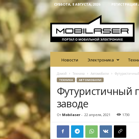
СУББОТА, 8 АВГУСТА, 2026
РЕГИСТРАЦИЯ 
M
o
b
i
l
a
s
e
Новости
Электроника
Техн
r
Домой
Техника
Автомобили
Футуристичный 
ТЕХНИКА
АВТОМОБИЛИ
Футуристичный пи
заводе
От
Mobilaser
-
22 апреля, 2021
1730