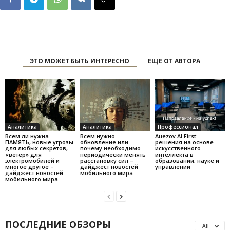
ЭТО МОЖЕТ БЫТЬ ИНТЕРЕСНО
ЕЩЕ ОТ АВТОРА
Аналитика
Аналитика
Профессионал
Всем ли нужна
Всем нужно
Auezov AI First:
ПАМЯТЬ, новые угрозы
обновление или
решения на основе
для любых секретов,
почему необходимо
искусственного
«ветер» для
периодически менять
интеллекта в
электромобилей и
расстановку сил –
образовании, науке и
многое другое –
дайджест новостей
управлении
дайджест новостей
мобильного мира
мобильного мира
ПОСЛЕДНИЕ ОБЗОРЫ
All