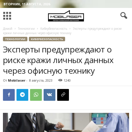
ВТОРНИК, 11 АВГУСТА, 2026
Домой
Технологии
Кибербезопасность
Эксперты предупреждают о риске
кражи личных данных через офисную технику
ТЕХНОЛОГИИ
КИБЕРБЕЗОПАСНОСТЬ
Эксперты предупреждают о
риске кражи личных данных
через офисную технику
От
Mobilaser
-
8 августа, 2023
1240