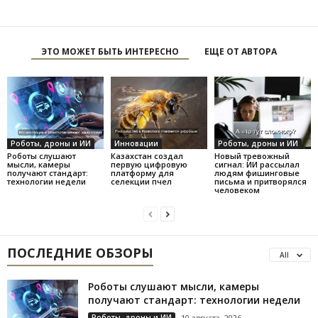
ЭТО МОЖЕТ БЫТЬ ИНТЕРЕСНО
ЕЩЕ ОТ АВТОРА
Роботы, дроны и ИИ
Инновации
Роботы, дроны и ИИ
Роботы слушают
Казахстан создал
Новый тревожный
мысли, камеры
первую цифровую
сигнал: ИИ рассылал
получают стандарт:
платформу для
людям фишинговые
технологии недели
селекции пчел
письма и притворялся
человеком
ПОСЛЕДНИЕ ОБЗОРЫ
All
Роботы слушают мысли, камеры
получают стандарт: технологии недели
Роботы, дроны и ИИ
10 августа, 2026