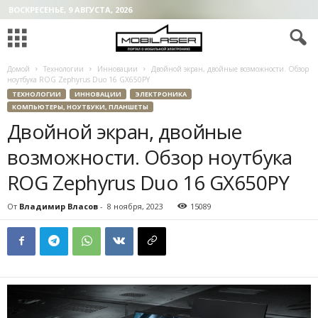
ВОСКРЕСЕНЬЕ, 9 АВГУСТА, 2026
Домой
Технологии
Инновации
Двойной экран, двойные возможности. Обзор
ноутбука ROG Zephyrus Duo 16 GX650PY
ТЕХНОЛОГИИ
ИННОВАЦИИ
ЭЛЕКТРОНИКА
КОМПЬЮТЕРЫ, НОУТБУКИ, ПЛАНШЕТЫ
Двойной экран, двойные
возможности. Обзор ноутбука
ROG Zephyrus Duo 16 GX650PY
От
Владимир Власов
-
8 ноября, 2023
15089