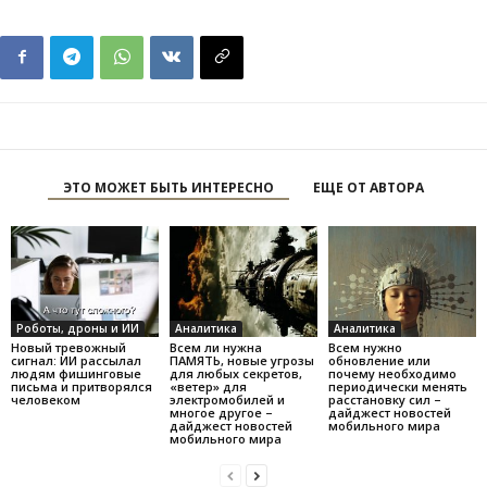
ЭТО МОЖЕТ БЫТЬ ИНТЕРЕСНО
ЕЩЕ ОТ АВТОРА
Роботы, дроны и ИИ
Аналитика
Аналитика
Новый тревожный
Всем ли нужна
Всем нужно
сигнал: ИИ рассылал
ПАМЯТЬ, новые угрозы
обновление или
людям фишинговые
для любых секретов,
почему необходимо
письма и притворялся
«ветер» для
периодически менять
человеком
электромобилей и
расстановку сил –
многое другое –
дайджест новостей
дайджест новостей
мобильного мира
мобильного мира