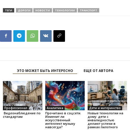
ТЕГИ
ДОРОГИ
НОВОСТИ
ТЕХНОЛОГИИ
ТРАНСПОРТ
ЭТО МОЖЕТ БЫТЬ ИНТЕРЕСНО
ЕЩЕ ОТ АВТОРА
Профессионал
Аналитика
Дети и материнство
Видеонаблюдение по
Прочитано в соцсети.
Новые технологии на
стандартам
Изменит ли
дому: дети с
искусственный
инвалидностью
интеллект музыку
делают успехи в
навсегда?
рамках пилотного