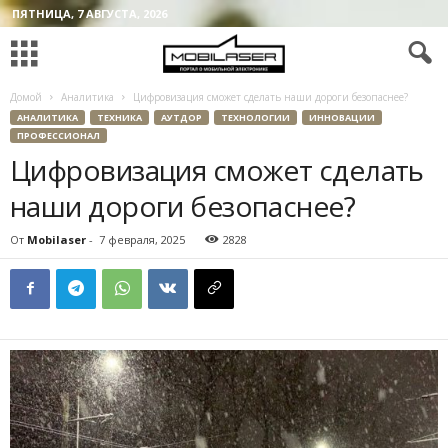
ПЯТНИЦА, 7 АВГУСТА, 2026
Домой
Аналитика
Цифровизация сможет сделать наши дороги безопаснее?
АНАЛИТИКА
ТЕХНИКА
АУТДОР
ТЕХНОЛОГИИ
ИННОВАЦИИ
ПРОФЕССИОНАЛ
Цифровизация сможет сделать
наши дороги безопаснее?
От
Mobilaser
-
7 февраля, 2025
2828