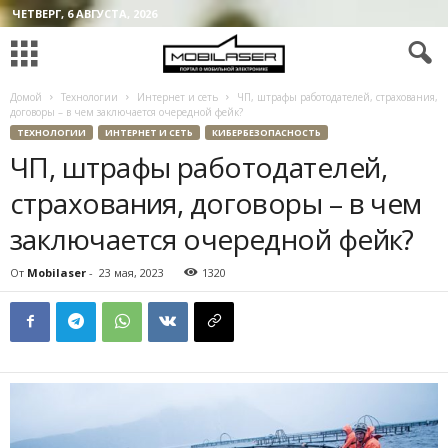
ЧЕТВЕРГ, 6 АВГУСТА, 2026
Домой
Технологии
Интернет и сеть
ЧП, штрафы работодателей, страхования,
договоры – в чем заключается очередной фейк?
ТЕХНОЛОГИИ
ИНТЕРНЕТ И СЕТЬ
КИБЕРБЕЗОПАСНОСТЬ
ЧП, штрафы работодателей,
страхования, договоры – в чем
заключается очередной фейк?
От
Mobilaser
-
23 мая, 2023
1320