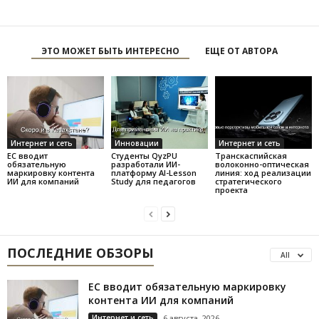
ЭТО МОЖЕТ БЫТЬ ИНТЕРЕСНО
ЕЩЕ ОТ АВТОРА
Интернет и сеть
Инновации
Интернет и сеть
ЕС вводит
Студенты QyzPU
Транскаспийская
обязательную
разработали ИИ-
волоконно-оптическая
маркировку контента
платформу AI-Lesson
линия: ход реализации
ИИ для компаний
Study для педагогов
стратегического
проекта
ПОСЛЕДНИЕ ОБЗОРЫ
All
ЕС вводит обязательную маркировку
контента ИИ для компаний
Интернет и сеть
6 августа, 2026