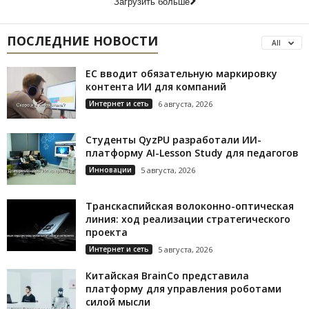
Загрузить больше
ПОСЛЕДНИЕ НОВОСТИ
All
ЕС вводит обязательную маркировку
контента ИИ для компаний
Интернет и сеть
6 августа, 2026
Студенты QyzPU разработали ИИ-
платформу AI-Lesson Study для педагогов
Инновации
5 августа, 2026
Транскаспийская волоконно-оптическая
линия: ход реализации стратегического
проекта
Интернет и сеть
5 августа, 2026
Китайская BrainCo представила
платформу для управления роботами
силой мысли