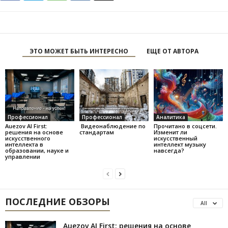
ЭТО МОЖЕТ БЫТЬ ИНТЕРЕСНО
ЕЩЕ ОТ АВТОРА
Профессионал
Профессионал
Аналитика
Auezov AI First:
Видеонаблюдение по
Прочитано в соцсети.
решения на основе
стандартам
Изменит ли
искусственного
искусственный
интеллекта в
интеллект музыку
образовании, науке и
навсегда?
управлении
ПОСЛЕДНИЕ ОБЗОРЫ
All
Auezov AI First: решения на основе