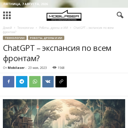
ПЯТНИЦА, 7 АВГУСТА, 2026
Домой
Технологии
Роботы, дроны и ИИ
ChatGPT – экспансия по всем
фронтам?
ТЕХНОЛОГИИ
РОБОТЫ, ДРОНЫ И ИИ
ChatGPT – экспансия по всем
фронтам?
От
Mobilaser
-
23 мая, 2023
1568