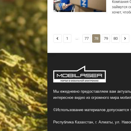
Компания O
займутся с
хочет, что
...
1
77
78
79
80
Мы ежедневно предоставляем вам актуаль
интересное видео из огромного мира мобил
©Использование материалов допускается т
Республика Казахстан, г. Алматы, ул. Навои