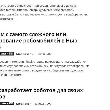
ельности аминокислот при соединении друг с другом
тся в сотни миллионов причудливых белковых форм,
ь которые было невозможно — только изучить в лаборатории.
метился с...
м с самого сложного или
рование робомобилей в Нью-
е
роны и ИИ
Mobilaser
-
23 июля, 2021
дочерняя компания Intel, специализирующаяся на разработке
я самоуправляемых автомобилей, приступила к тестированию
х систем автономного вождения на общественных дорогах
Йорк. Об этом...
разработает роботов для своих
ов
роны и ИИ
Mobilaser
-
22 июля, 2021