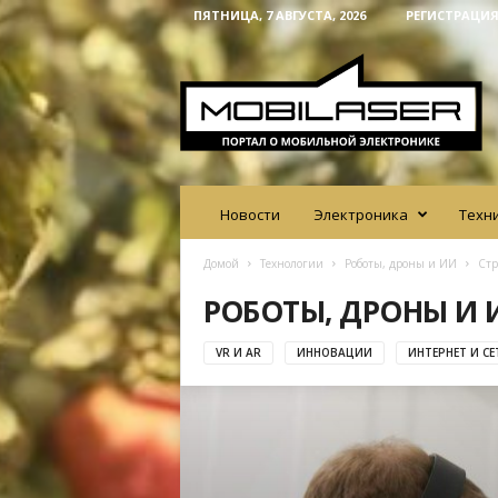
ПЯТНИЦА, 7 АВГУСТА, 2026
РЕГИСТРАЦИЯ
M
o
b
i
l
a
s
e
Новости
Электроника
Техн
r
Домой
Технологии
Роботы, дроны и ИИ
Стр
РОБОТЫ, ДРОНЫ И 
VR И AR
ИННОВАЦИИ
ИНТЕРНЕТ И СЕ