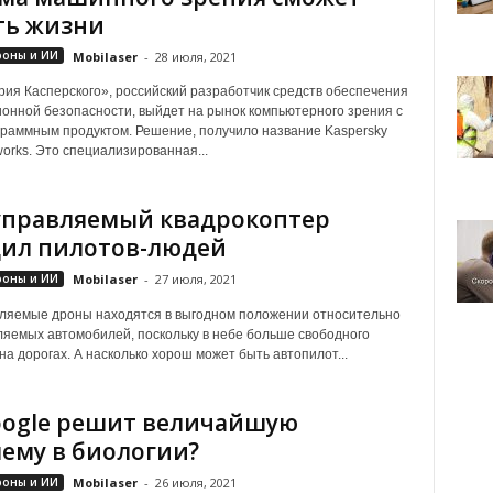
ть жизни
роны и ИИ
Mobilaser
-
28 июля, 2021
ия Касперского», российский разработчик средств обеспечения
нной безопасности, выйдет на рынок компьютерного зрения с
раммным продуктом. Решение, получило название Kaspersky
works. Это специализированная...
правляемый квадрокоптер
ил пилотов-людей
роны и ИИ
Mobilaser
-
27 июля, 2021
ляемые дроны находятся в выгодном положении относительно
яемых автомобилей, поскольку в небе больше свободного
на дорогах. А насколько хорош может быть автопилот...
ogle решит величайшую
ему в биологии?
роны и ИИ
Mobilaser
-
26 июля, 2021