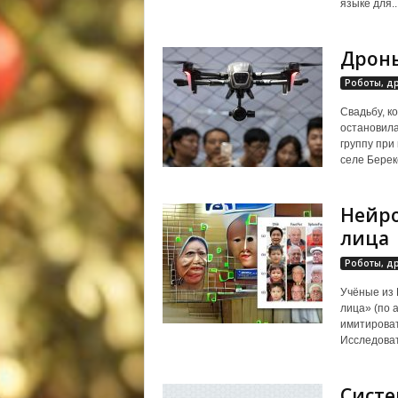
языке для..
Дроны
Роботы, д
Свадьбу, к
остановила
группу при
селе Береке
Нейро
лица
Роботы, д
Учёные из 
лица» (по 
имитироват
Исследоват
Систе