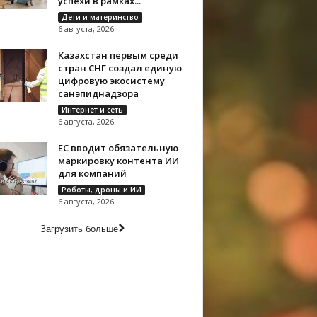
успехи в рамках...
Дети и материнство
6 августа, 2026
Казахстан первым среди
стран СНГ создал единую
цифровую экосистему
санэпиднадзора
Интернет и сеть
6 августа, 2026
ЕС вводит обязательную
маркировку контента ИИ
для компаний
Роботы, дроны и ИИ
6 августа, 2026
Загрузить больше