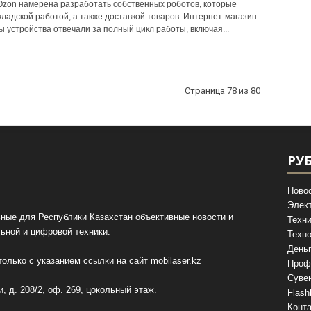
zon намерена разработать собственных роботов, которые
кладской работой, а также доставкой товаров. Интернет-магазин
бы устройства отвечали за полный цикл работы, включая...
Страница 78 из 80
РУ
Ново
Элек
ные для Республики Казахстан объективные новости и
Техни
ьной и цифровой техники.
Техно
День
олько с указанием ссылки на сайт
mobilaser.kz
Проф
Суве
, д. 208/2, оф. 269, цокольный этаж.
Flash
Конт