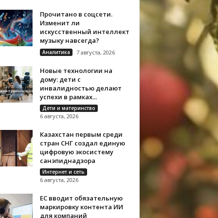
Прочитано в соцсети.
Изменит ли
искусственный интеллект
музыку навсегда?
Аналитика
7 августа, 2026
Новые технологии на
дому: дети с
инвалидностью делают
успехи в рамках...
Дети и материнство
6 августа, 2026
Казахстан первым среди
стран СНГ создал единую
цифровую экосистему
санэпиднадзора
Интернет и сеть
6 августа, 2026
ЕС вводит обязательную
маркировку контента ИИ
для компаний