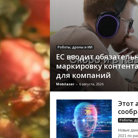
Роботы, дроны и ИИ
ЕС вводит обязатель
маркировку контент
для компаний
Mobilaser
-
6 августа, 2026
Этот 
сообр
Роботы, д
Новые данн
2021 по р