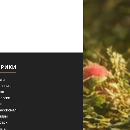
БРИКИ
сти
троника
ка
логии
ги
ессионал
ниры
back
акты