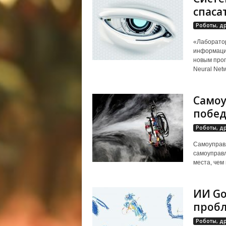
спаса
Роботы, д
«Лаборатор
информацио
новым прог
Neural Net
Самоу
побед
Роботы, д
Самоуправ
самоуправл
места, чем 
ИИ Go
пробл
Роботы, д