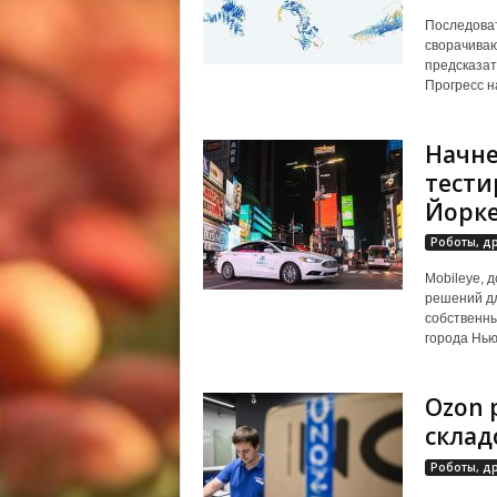
Последоват
сворачиваю
предсказат
Прогресс на
Начне
тести
Йорк
Роботы, д
Mobileye, 
решений дл
собственны
города Нью-
Ozon 
склад
Роботы, д