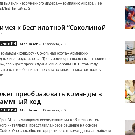
и выявили несомненного лидера — компанию Alibaba и её
eMind. Китайский...
имся к беспилотной “Соколиной
”
роны и ИИ
Mobilaser
-
13 августа, 2021
 команды к конкурсу «Соколиная охота» Армейских
ных игр продолжается. Тренировки организованы на полигоне
», сообщает пресс-служба Минобороны РК. В этом году
ия расчетов беспилотных летательных аппаратов пройдут
е...
жет преобразовать команды в
раммный код
роны и ИИ
Mobilaser
-
12 августа, 2021
penAI, занимающаяся исследованиями в области систем
ного интеллекта, представила новое решение на основе
Codex. Оно способно интерпретировать команды на английском