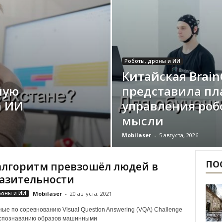
Роботы, дроны и ИИ
Китайская Brain
ную
представила пл
а ИИ
управления роб
мысли
Mobilaser
-
5 августа, 2026
ПО
алгоритм превзошёл людей в
азительности
роны и ИИ
Mobilaser
-
20 августа, 2021
ые по соревнованию Visual Question Answering (VQA) Challenge
аспознаванию образов машинными