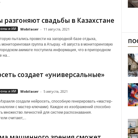
.
 разгоняют свадьбы в Казахстане
роны и ИИ
Mobilaser
-
11 августа, 2021
оторую пытались провести на загородной базе отдыха,
ПО
 мониторинговая группа в Атырау. «8 августа в мониторинговую
 городском акимате поступила информация, что в пригородном
 на...
сеть создает «универсальные»
роны и ИИ
Mobilaser
-
5 августа, 2021
Израиля создали нейросеть, способную генерировать «мастер-
аналогии с мастер-ключами). Каждое из изображений способно
ь множество личностей для систем распознавания.
ели считают,...
ма машинного зрения сможет