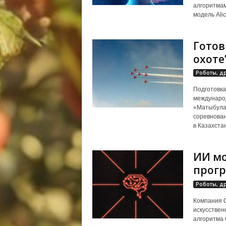
алгоритмам
модель Alic
Готов
охоте
Роботы, д
Подготовка
международ
«Матыбулак
соревнован
в Казахстан
ИИ мо
прог
Роботы, д
Компания O
искусствен
алгоритма 