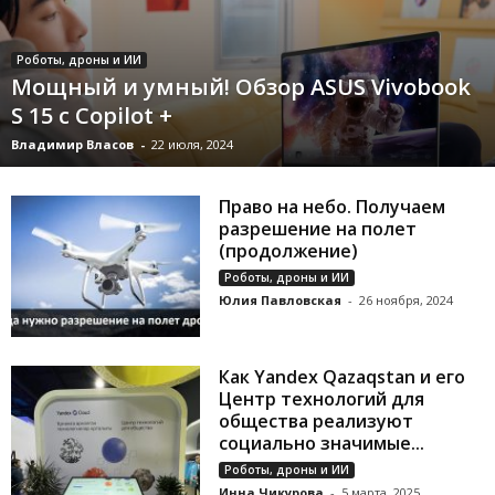
Роботы, дроны и ИИ
Мощный и умный! Обзор ASUS Vivobook
S 15 с Copilot +
Владимир Власов
-
22 июля, 2024
Право на небо. Получаем
разрешение на полет
(продолжение)
Роботы, дроны и ИИ
Юлия Павловская
-
26 ноября, 2024
Как Yandex Qazaqstan и его
Центр технологий для
общества реализуют
социально значимые...
Роботы, дроны и ИИ
Инна Чикурова
-
5 марта, 2025