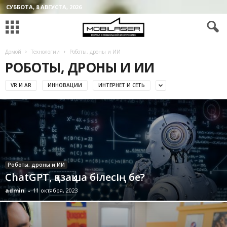
СУББОТА, 8 АВГУСТА, 2026
Домой
Технологии
Роботы, дроны и ИИ
РОБОТЫ, ДРОНЫ И ИИ
VR И AR
ИННОВАЦИИ
ИНТЕРНЕТ И СЕТЬ
Роботы, дроны и ИИ
ChatGPT, қазақша білесің бе?
admin
-
11 октября, 2023