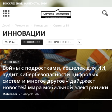
ВОСКРЕСЕНЬЕ, 9 АВГУСТА, 2026
Домой
Технологии
Инновации
Страница 88
ИННОВАЦИИ
VR И AR
ИННОВАЦИИ
ИНТЕРНЕТ И СЕТЬ
Инновации
Войны с подростками, кошелек для ИИ,
аудит кибербезопасности цифровых
систем и многое другое – дайджест
новостей мира мобильной электроники
Mobilaser
-
1 августа, 2026