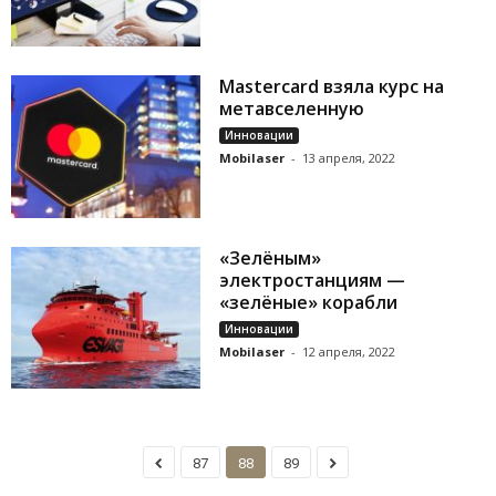
Mastercard взяла курс на
метавселенную
Инновации
Mobilaser
-
13 апреля, 2022
«Зелёным»
электростанциям —
«зелёные» корабли
Инновации
Mobilaser
-
12 апреля, 2022
87
88
89