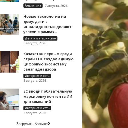
Аналитика
7 августа, 2026
Новые технологии на
дому: дети с
инвалидностью делают
успехи в рамках...
Дети и материнство
6 августа, 2026
Казахстан первым среди
стран СНГ создал единую
цифровую экосистему
санэпиднадзора
Интернет и сеть
6 августа, 2026
ЕС вводит обязательную
маркировку контента ИИ
для компаний
Интернет и сеть
6 августа, 2026
Загрузить больше