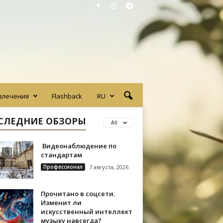
влечения
Flashback
RU
СЛЕДНИЕ ОБЗОРЫ
All
Видеонаблюдение по
стандартам
Профессионал
7 августа, 2026
Прочитано в соцсети.
Изменит ли
искусственный интеллект
музыку навсегда?