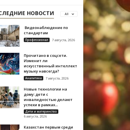
СЛЕДНИЕ НОВОСТИ
All
Видеонаблюдение по
стандартам
Профессионал
7 августа, 2026
Прочитано в соцсети.
Изменит ли
искусственный интеллект
музыку навсегда?
Аналитика
7 августа, 2026
Новые технологии на
дому: дети с
инвалидностью делают
успехи в рамках...
Дети и материнство
6 августа, 2026
Казахстан первым среди