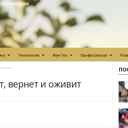
 / АВТОРИЗАЦИЯ
ика
Технологии
Фин Тех
Профессионал
Раз
и оживит
ПО
т, вернет и оживит