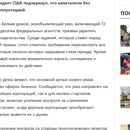
идент США подчеркнул, что капитализм без
сплуатацией.
ПО
й Белым домом, всеобъемлющий указ, включающий 72
 десятка федеральных агентств, призван укрепить
одательства. Среди заданий, которые ставит перед
приказ, стоит отметить требование пересмотреть все
торые нюансы которых закрывали глаза прежде. Кроме
говой комиссии внимательно изучать соглашения о
ничивать их действие.
 дома заявил, что основной целью нового указа
ех сферах бизнеса. Сообщается, что указ направлен на
ейших корпораций, так и для мелких стартапов.
рм, включая усиление контроля за слияниями
 случаях, когда крупные корпорации приобретают
елью вывести их с рынка.
силение контроля со стороны технологических гигантов