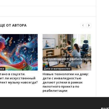
ЩЕ ОТ АВТОРА
ика
Дети и материнство
ано в соцсети.
Новые технологии на дому:
ит ли искусственный
дети с инвалидностью
лект музыку навсегда?
делают успехи в рамках
пилотного проекта по
реабилитации