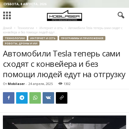
СУББОТА, 8 АВГУСТА, 2026
Домой
Технологии
Интернет и сеть
Автомобили Tesla теперь сами сходят с
конвейера и без помощи людей едут...
ТЕХНОЛОГИИ
ИНТЕРНЕТ И СЕТЬ
ПРОГРАММЫ И ПРИЛОЖЕНИЯ
РОБОТЫ, ДРОНЫ И ИИ
Автомобили Tesla теперь сами
сходят с конвейера и без
помощи людей едут на отгрузку
От
Mobilaser
-
24 апреля, 2025
1302