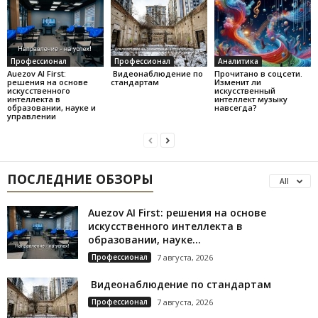
Профессионал
Профессионал
Аналитика
Auezov AI First:
Видеонаблюдение по
Прочитано в соцсети.
решения на основе
стандартам
Изменит ли
искусственного
искусственный
интеллекта в
интеллект музыку
образовании, науке и
навсегда?
управлении
ПОСЛЕДНИЕ ОБЗОРЫ
All
Auezov AI First: решения на основе
искусственного интеллекта в
образовании, науке...
Профессионал
7 августа, 2026
Видеонаблюдение по стандартам
Профессионал
7 августа, 2026