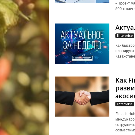
«Проект ма
500 тысяч ч
Актуа
Enterprise
Как быстро
планируют 
Казахстане
Как F
разви
экоси
Enterprise
Fintech Hu
международ
сотрудниче
совместных