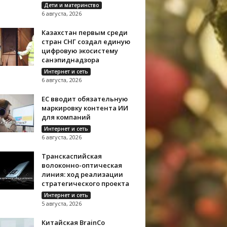
Дети и материнство
6 августа, 2026
Казахстан первым среди
стран СНГ создал единую
цифровую экосистему
санэпиднадзора
Интернет и сеть
6 августа, 2026
ЕС вводит обязательную
маркировку контента ИИ
для компаний
Интернет и сеть
6 августа, 2026
Транскаспийская
волоконно-оптическая
линия: ход реализации
стратегического проекта
Интернет и сеть
5 августа, 2026
Китайская BrainCo