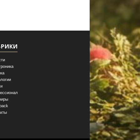
БРИКИ
сти
троника
ка
логии
ги
ессионал
ниры
back
акты