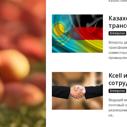
Казахстане
Казах
тран
Enterprise
Вопросы дв
трансформа
совместных
промышленн
Kcell
сотру
Enterprise
Ведущий мо
почтовый о
реализуемы
на...