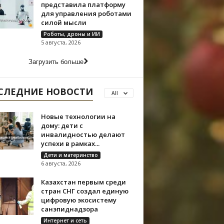
представила платформу
для управления роботами
силой мысли
Роботы, дроны и ИИ
5 августа, 2026
Загрузить больше
СЛЕДНИЕ НОВОСТИ
All
Новые технологии на
дому: дети с
инвалидностью делают
успехи в рамках...
Дети и материнство
6 августа, 2026
Казахстан первым среди
стран СНГ создал единую
цифровую экосистему
санэпиднадзора
Интернет и сеть