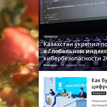
Enterprise
Казахстан укрепил п
в Глобальном индекс
кибербезопасности 2
Mobilaser
-
20 сентября, 2024
Как б
цифро
Enterprise
Националь
обучающий 