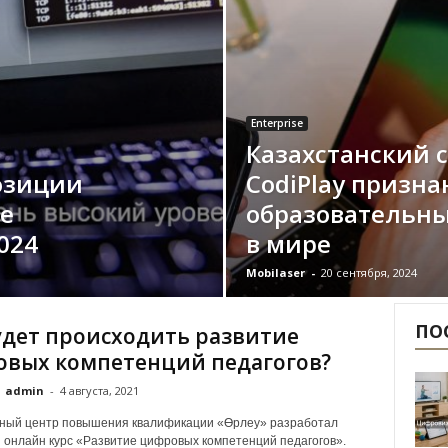
Enterprise
Казахстанский 
озиции
CodiPlay призн
е
образовательн
024
в мире
Mobilaser
-
20 сентября, 2024
ПО
удет происходить развитие
вых компетенций педагогов?
admin
-
4 августа, 2021
ный центр повышения квалификации «Өрлеу» разработал
онлайн курс «Развитие цифровых компетенций педагогов».