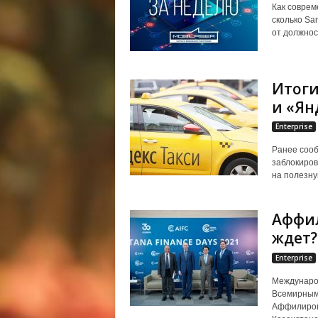
Как соврем
сколько Sa
от должност
Итоги
и «Ян
Enterprise
Ранее сооб
заблокиров
на полезну
Аффил
ждет?
Enterprise
Междунаро
Всемирным
Аффилиров