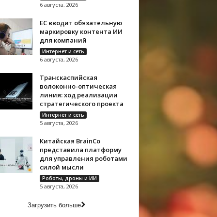
6 августа, 2026
ЕС вводит обязательную
маркировку контента ИИ
для компаний
Интернет и сеть
6 августа, 2026
Транскаспийская
волоконно-оптическая
линия: ход реализации
стратегического проекта
Интернет и сеть
5 августа, 2026
Китайская BrainCo
представила платформу
для управления роботами
силой мысли
Роботы, дроны и ИИ
5 августа, 2026
Загрузить больше