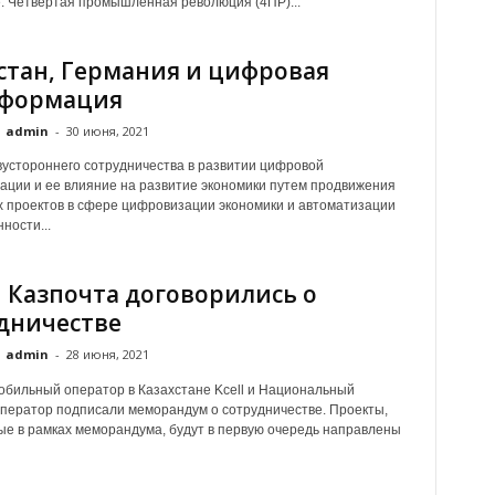
. Четвертая промышленная революция (4ПР)...
стан, Германия и цифровая
сформация
admin
-
30 июня, 2021
устороннего сотрудничества в развитии цифровой
ции и ее влияние на развитие экономики путем продвижения
 проектов в сфере цифровизации экономики и автоматизации
ости...
 и Казпочта договорились о
дничестве
admin
-
28 июня, 2021
бильный оператор в Казахстане Kcell и Национальный
ператор подписали меморандум о сотрудничестве. Проекты,
е в рамках меморандума, будут в первую очередь направлены