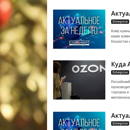
Актуа
Enterprise
Кому нужны
какие изме
Казахстан 
Куда 
Enterprise
Российский
производит
торговли и
миллионная
Актуа
Enterprise