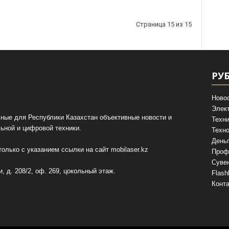
Страница 15 из 15
РУ
Ново
Элек
ные для Республики Казахстан объективные новости и
Техни
ьной и цифровой техники.
Техно
День
олько с указанием ссылки на сайт
mobilaser.kz
Проф
Суве
, д. 208/2, оф. 269, цокольный этаж.
Flash
Конт