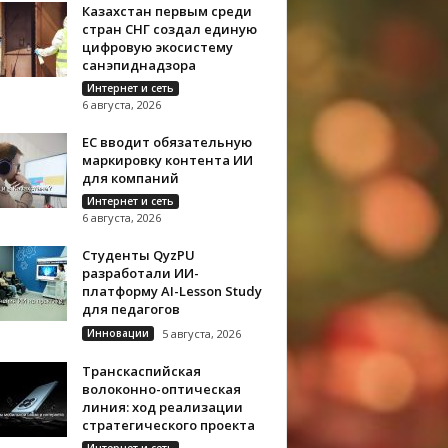
Казахстан первым среди
стран СНГ создал единую
цифровую экосистему
санэпиднадзора
Интернет и сеть
6 августа, 2026
ЕС вводит обязательную
маркировку контента ИИ
для компаний
Интернет и сеть
6 августа, 2026
Студенты QyzPU
разработали ИИ-
платформу AI-Lesson Study
для педагогов
Инновации
5 августа, 2026
Транскаспийская
волоконно-оптическая
линия: ход реализации
стратегического проекта