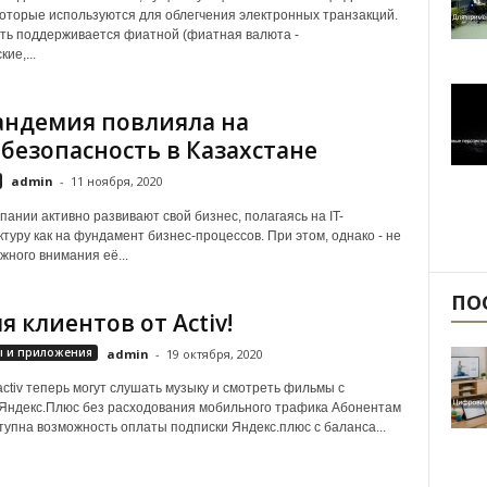
которые используются для облегчения электронных транзакций.
ть поддерживается фиатной (фиатная валюта -
ие,...
андемия повлияла на
безопасность в Казахстане
admin
-
11 ноября, 2020
пании активно развивают свой бизнес, полагаясь на IT-
туру как на фундамент бизнес-процессов. При этом, однако - не
жного внимания её...
ПО
я клиентов от Aсtiv!
 и приложения
admin
-
19 октября, 2020
ctiv теперь могут слушать музыку и смотреть фильмы с
Яндекс.Плюс без расходования мобильного трафика Абонентам
тупна возможность оплаты подписки Яндекс.плюс с баланса...