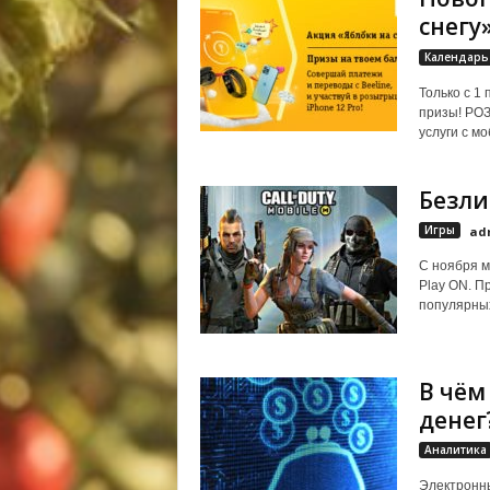
снегу
Календарь
Только с 1
призы! РО
услуги с мо
Безли
Игры
ad
С ноября м
Play ON. П
популярных 
В чём
денег
Аналитика
Электронны