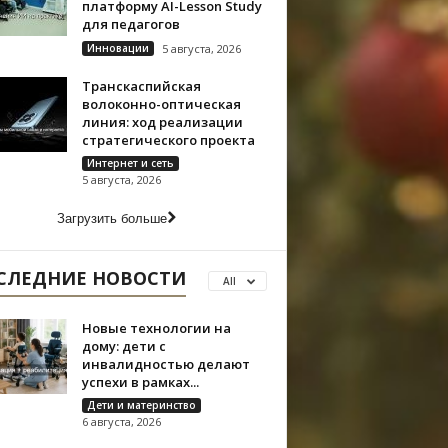
платформу AI-Lesson Study
для педагогов
Инновации
5 августа, 2026
Транскаспийская
волоконно-оптическая
линия: ход реализации
стратегического проекта
Интернет и сеть
5 августа, 2026
Загрузить больше
СЛЕДНИЕ НОВОСТИ
All
Новые технологии на
дому: дети с
инвалидностью делают
успехи в рамках...
Дети и материнство
6 августа, 2026