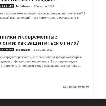
ые деньги
Mobilaser
-
12 августа, 2020
же размышляете как научиться экономить, но не знаете, как? В
енный век технологий – это легко и просто осуществить с
нники и современные
логии: как защититься от них?
ые деньги
Mobilaser
-
6 августа, 2020
ры предосторожности, которые помогут гражданам уберечь
и деньги от финансовых мошенников. В последние годы в
 стремительно набирают силу и совершенствуются новые...
Страница 59 из 59