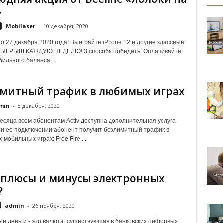
»
Mobilaser
-
10 декабря, 2020
 по 27 декабря 2020 года! Выиграйте iPhone 12 и другие классные
ЗЫГРЫШ КАЖДУЮ НЕДЕЛЮ! 3 способа победить: Оплачивайте
бильного баланса...
митный трафик в любимых играх
min
-
3 декабря, 2020
есяца всем абонентам Activ доступна дополнительная услуга
ри ее подключении абонент получит безлимитный трафик в
мобильных играх: Free Fire,...
 плюсы и минусы электронных
?
admin
-
26 ноября, 2020
е деньги - это валюта, существующая в банковских цифровых