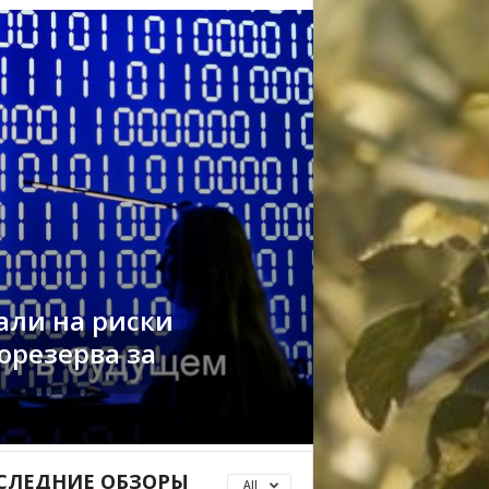
али на риски
орезерва за
СЛЕДНИЕ ОБЗОРЫ
All