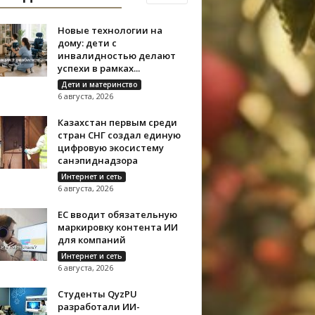
Новые технологии на
дому: дети с
инвалидностью делают
успехи в рамках...
Дети и материнство
6 августа, 2026
Казахстан первым среди
стран СНГ создал единую
цифровую экосистему
санэпиднадзора
Интернет и сеть
6 августа, 2026
ЕС вводит обязательную
маркировку контента ИИ
для компаний
Интернет и сеть
6 августа, 2026
Студенты QyzPU
разработали ИИ-