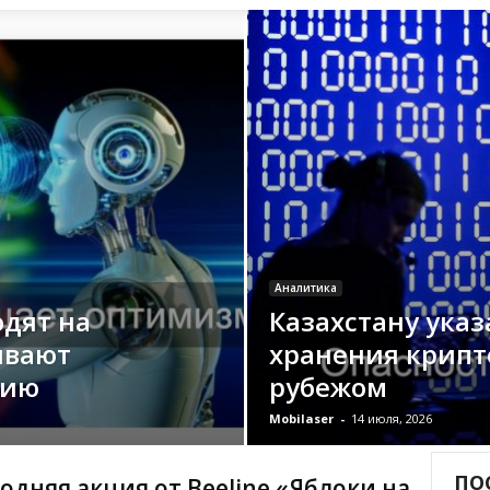
Аналитика
дят на
Казахстану указ
ивают
хранения крипт
цию
рубежом
Mobilaser
-
14 июля, 2026
ПО
одняя акция от Beeline «Яблоки на