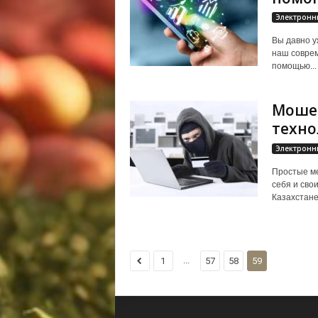
Электронн
Вы давно у
наш соврем
помощью...
Моше
техно
Электронн
Простые ме
себя и сво
Казахстане
...
1
57
58
59