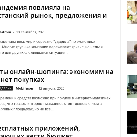
андемия повлияла на
станский рынок, предложения и
admin
-
10 сентября, 2020
зменила весь мир и серьезно "ударила" по экономике
. Многие крупные компании переживают кризис, но нельзя
что для других сложившаяся ситуация...
ты онлайн-шопинга: экономим на
нет покупках
одарки
Mobilaser
-
12 августа, 2020
ремени и средств возможно при покупке в интернет-магазинах.
ось, что товары интернет-магазинов стоят дешевле, чем в
рговых площадках, но не все...
есплатных приложений,
гающих вести бюджет