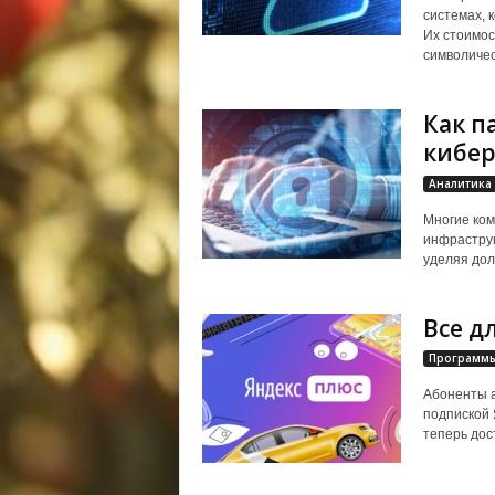
системах, 
Их стоимос
символическ
Как п
кибер
Аналитика
Многие ком
инфраструк
уделяя дол
Все дл
Программы
Абоненты a
подпиской 
теперь дос