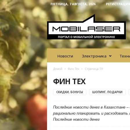
ПЯТНИЦА, 7 АВГУСТА, 2026
РЕГИСТРАЦИЯ
M
o
b
i
l
a
s
e
Новости
Электроника
Техн
r
Домой
Фин Тех
Страница 59
ФИН ТЕХ
СКИДКИ, БОНУСЫ
ШОПИНГ, ПОДАРКИ
Последние новости денег в Казахстане –
рационально планировать и расходовать
Последние новости денег