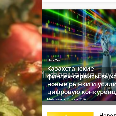
Фин Тех
Казахстанские
финтех‑сервисы выхо
новые рынки и усил
цифровую конкурен
Mobilaser
-
30 июля, 2026
Новог