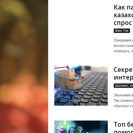
Как п
казах
спрос
Фин Тех
Пандемия и
Казахстана
отрицать, 
Секре
интер
Шопинг, п
Экономия в
Так сложил
обычных то
Топ б
помо