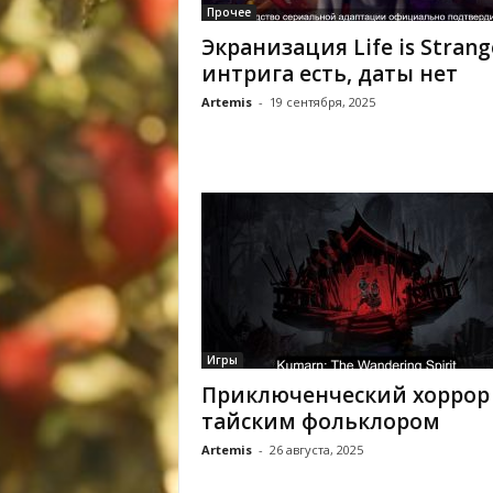
Прочее
Экранизация Life is Strang
интрига есть, даты нет
Artemis
-
19 сентября, 2025
Игры
Приключенческий хоррор 
тайским фольклором
Artemis
-
26 августа, 2025