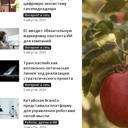
цифровую экосистему
санэпиднадзора
Интернет и сеть
6 августа, 2026
ЕС вводит обязательную
маркировку контента ИИ
для компаний
Интернет и сеть
6 августа, 2026
Транскаспийская
волоконно-оптическая
линия: ход реализации
стратегического проекта
Интернет и сеть
5 августа, 2026
Китайская BrainCo
представила платформу
для управления роботами
силой мысли
Роботы, дроны и ИИ
5 августа, 2026