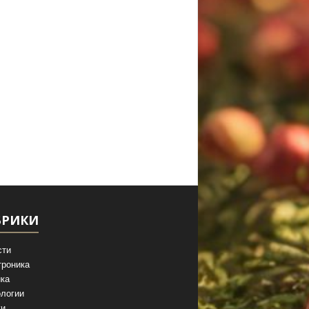
БРИКИ
сти
троника
ка
логии
ги