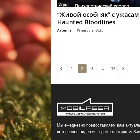
Игры
“Живой особняк” с ужасам
Haunted Bloodlines
Artemis
-
18 августа, 2025
...
1
2
3
17
Мы ежедневно предоставляем вам актуаль
интересное видео из огромного мира мобил