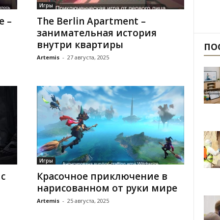
Игры
e –
The Berlin Apartment –
занимательная история
внутри квартиры
ПО
Artemis
-
27 августа, 2025
Игры
с
Красочное приключение в
нарисованном от руки мире
Artemis
-
25 августа, 2025