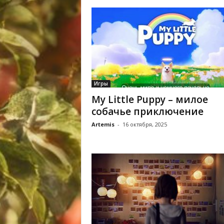
Игры
My Little Puppy – милое
собачье приключение
Artemis
-
16 октября, 2025