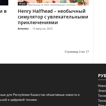
Игры
и в
Henry Halfhead – необычный
симулятор с увлекательными
приключениями
Artemis
-
15 августа, 2025
Страница 2 из 17
РУ
Ново
Элек
ные для Республики Казахстан объективные новости и
Техни
ьной и цифровой техники.
Техно
День