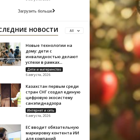
Загрузить больше
СЛЕДНИЕ НОВОСТИ
All
Новые технологии на
дому: дети с
инвалидностью делают
успехи в рамках...
Дети и материнство
6 августа, 2026
Казахстан первым среди
стран СНГ создал единую
цифровую экосистему
санэпиднадзора
Интернет и сеть
6 августа, 2026
ЕС вводит обязательную
маркировку контента ИИ
для компаний