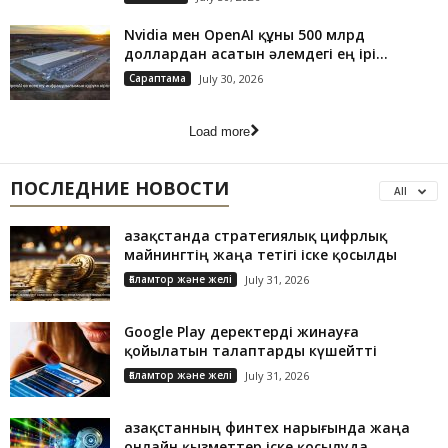
Nvidia мен OpenAI құны 500 млрд
доллардан асатын әлемдегі ең ірі...
Сараптама
July 30, 2026
Load more
ПОСЛЕДНИЕ НОВОСТИ
All
Қазақстанда стратегиялық цифрлық
майнингтің жаңа тетігі іске қосылды
Ғаламтор және желі
July 31, 2026
Google Play деректерді жинауға
қойылатын талаптарды күшейтті
Ғаламтор және желі
July 31, 2026
Қазақстанның финтех нарығында жаңа
онлайн қызметтер іске қосылуда