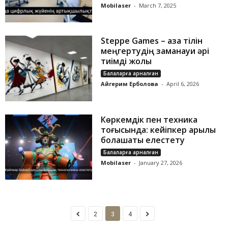
Mobilaser
-
March 7, 2025
Steppe Games – қазақ тілін
меңгертудің заманауи әрі
тиімді жолы
Балаларға арналған
Айгерим Ерболова
-
April 6, 2026
Көркемдік пен техника
тоғысында: кейіпкер арқылы
болашақты елестету
Балаларға арналған
Mobilaser
-
January 27, 2026
2
3
4