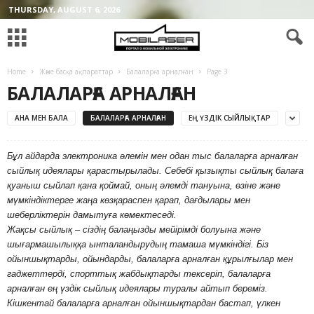
THURSDAY, AUGUST 6, 2026
Home
Және басқа ақпараттар
Балаларға арналған
Page 3
БАЛАЛАРҒА АРНАЛҒАН
АНА МЕН БАЛА
БАЛАЛАРҒА АРНАЛҒАН
ЕҢ ҮЗДІК СЫЙЛЫҚТАР
Бұл айдарда электроника әлемін мен одан тыс балаларға арналған
сыйлық идеялары қарастырылады. Себебі қызықты сыйлық балаға
қуаныш сыйлап қана қоймай, оның әлемді тануына, өзіне және
мүмкіндіктерге жаңа көзқараспен қарап, дағдылары мен
шеберліктерін дамытуға көмектеседі.
Жақсы сыйлық – сіздің балаңызды мейірімді болуына және
шығармашылыққа ынталандырудың тамаша мүмкіндігі. Біз
ойыншықтарды, ойындарды, балаларға арналған құрылғылар мен
гаджеттерді, спорттық жабдықтарды тексеріп, балаларға
арналған ең үздік сыйлық идеялары туралы айтып береміз.
Кішкентай балаларға арналған ойыншықтардан бастап, үлкен