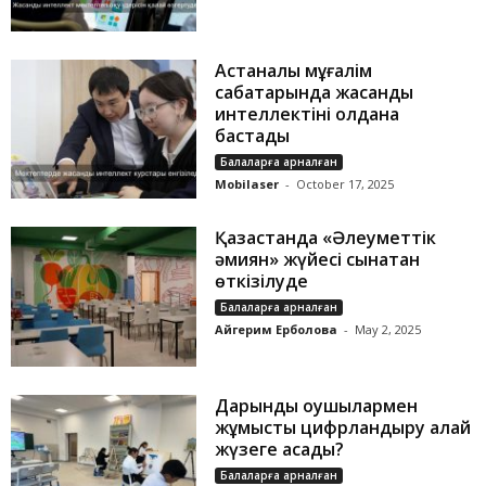
Астаналық мұғалім
сабақтарында жасанды
интеллектіні қолдана
бастады
Балаларға арналған
Mobilaser
-
October 17, 2025
Қазақстанда «Әлеуметтік
әмиян» жүйесі сынақтан
өткізілуде
Балаларға арналған
Айгерим Ерболова
-
May 2, 2025
Дарынды оқушылармен
жұмысты цифрландыру қалай
жүзеге асады?
Балаларға арналған