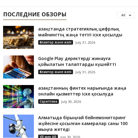
ПОСЛЕДНИЕ ОБЗОРЫ
All
Қазақстанда стратегиялық цифрлық
майнингтің жаңа тетігі іске қосылды
Ғаламтор және желі
July 31, 2026
Google Play деректерді жинауға
қойылатын талаптарды күшейтті
Ғаламтор және желі
July 31, 2026
Қазақстанның финтех нарығында жаңа
онлайн қызметтер іске қосылуда
Сараптама
July 30, 2026
Алматыда бірыңғай бейнемониторинг
жүйесіне қосылған камералар саны 100
мыңға жетеді
VR мен AR
July 30, 2026