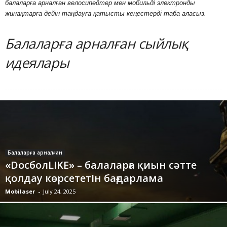
балаларға арналған велосипедтер мен мобильді электронды
жинақтарға дейін таңдауға қатысты кеңестерді таба аласыз.
Балаларға арналған сыйлық
идеялары
Балаларға арналған
«DосболLIKE» – балаларға қиын сәтте
қолдау көрсететін бағдарлама
Mobilaser
-
July 24, 2025