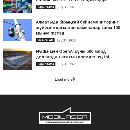
Сараптама
July 30, 2026
Алматыда бірыңғай бейнемониторинг
жүйесіне қосылған камералар саны 100
мыңға жетеді
VR мен AR
July 30, 2026
Nvidia мен OpenAI құны 500 млрд
доллардан асатын әлемдегі ең ірі...
Сараптама
July 30, 2026
Load more