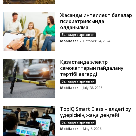
Жасанды интеллект балалар
психиатриясында
қолданылмақ
Балаларға арналған
Mobilaser
-
October 24, 2024
Қазақстанда электр
самокаттарын пайдалану
тәртібі өзгерді
Балаларға арналған
Mobilaser
-
July 28, 2026
TopIQ Smart Class – елдегі оқу
үдерісінің жаңа деңгейі
Балаларға арналған
Mobilaser
-
May 6, 2026