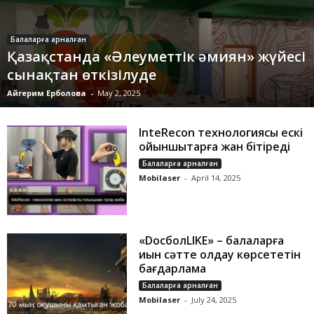
Балаларға арналған
Қазақстанда «Әлеуметтік әмиян» жүйесі
сынақтан өткізілуде
Айгерим Ерболова
-
May 2, 2025
InteRecon технологиясы ескі
ойыншықтарға жан бітіреді
Балаларға арналған
Mobilaser
-
April 14, 2025
«DосболLIKE» – балаларға
қиын сәтте қолдау көрсететін
бағдарлама
Балаларға арналған
Mobilaser
-
July 24, 2025