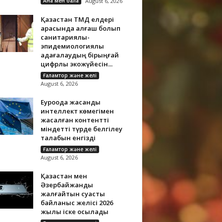
Ана мен бала
August 6, 2026
Қазақстан ТМД елдері
арасында алғаш болып
санитариялық-
эпидемиологиялық
қадағалаудың бірыңғай
цифрлық экожүйесін...
Ғаламтор және желі
August 6, 2026
Еуроодақ жасанды
интеллект көмегімен
жасалған контентті
міндетті түрде белгілеу
талабын енгізді
Ғаламтор және желі
August 6, 2026
Қазақстан мен
Әзербайжанды
жалғайтын суасты
байланыс желісі 2026
жылы іске қосылады