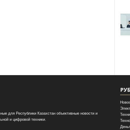
РУ
Ново
Элек
ные для Республики Казахстан объективные новости и
Техни
ьной и цифровой техники.
Техно
День