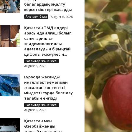
балалардың оңалту
көрсеткіштері жақсарды
Ана мен бала
August 6, 2026
Қазақстан ТМД елдері
арасында алғаш болып
санитариялық-
эпидемиологиялық
қадағалаудың бірыңғай
цифрлық экожүйесін...
Ғаламтор және желі
August 6, 2026
Еуроодақ жасанды
интеллект көмегімен
жасалған контентті
міндетті түрде белгілеу
талабын енгізді
Ғаламтор және желі
August 6, 2026
Қазақстан мен
Әзербайжанды
жалғайтын суасты