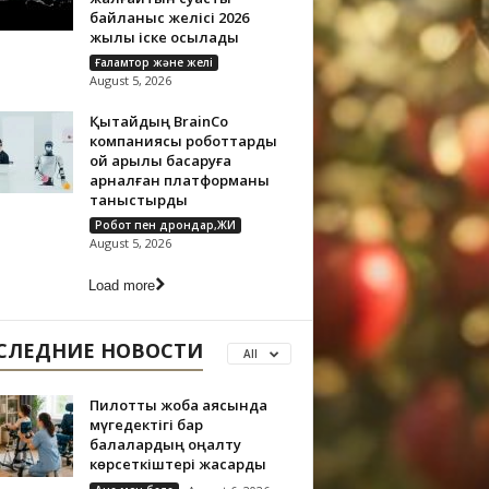
байланыс желісі 2026
жылы іске қосылады
Ғаламтор және желі
August 5, 2026
Қытайдың BrainCo
компаниясы роботтарды
ой арқылы басқаруға
арналған платформаны
таныстырды
Робот пен дрондар,ЖИ
August 5, 2026
Load more
СЛЕДНИЕ НОВОСТИ
All
Пилоттық жоба аясында
мүгедектігі бар
балалардың оңалту
көрсеткіштері жақсарды