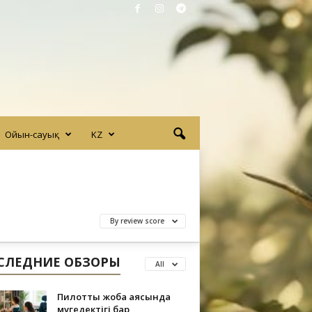
Ойын-сауық
KZ
By review score
СЛЕДНИЕ ОБЗОРЫ
All
Пилоттық жоба аясында
мүгедектігі бар