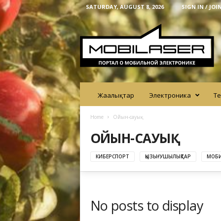
SATURDAY, AUGUST 8, 2026
SIGN IN / JOI
M
o
b
i
l
a
s
e
Жаңалықтар
Электроника
Те
r
Home
Ойын-сауық
ОЙЫН-САУЫҚ
КИБЕРСПОРТ
ҚЫЗЫҒУШЫЛЫҚТАР
МОБИ
No posts to display