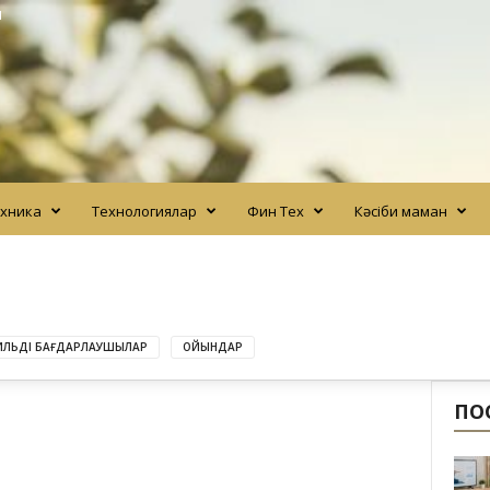
N
хника
Технологиялар
Фин Тех
Кәсіби маман
ЛЬДІ БАҒДАРЛАУШЫЛАР
ОЙЫНДАР
ПО