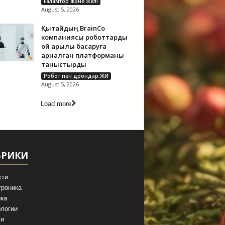
Ғаламтор және желі
August 5, 2026
Қытайдың BrainCo
компаниясы роботтарды
ой арқылы басқаруға
арналған платформаны
таныстырды
Робот пен дрондар,ЖИ
August 5, 2026
Load more
БРИКИ
сти
троника
ка
логии
ги