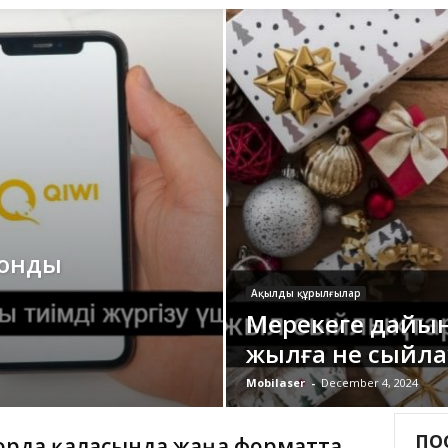
ронды
Ақылды құрылғылар
Мерекеге дайы
жылға не сыйла
Mobilaser
-
December 4, 2024
ПО
орда қаласында жаңа форматта