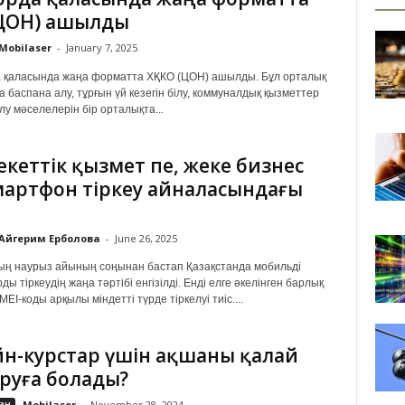
(ЦОН) ашылды
Mobilaser
-
January 7, 2025
 қаласында жаңа форматта ХҚКО (ЦОН) ашылды. Бұл орталық
а баспана алу, тұрғын үй кезегін білу, коммуналдық қызметтер
лу мәселелерін бір орталықта...
кеттік қызмет пе, жеке бизнес
мартфон тіркеу айналасындағы
Айгерим Ерболова
-
June 26, 2025
ң наурыз айының соңынан бастап Қазақстанда мобильді
ы тіркеудің жаңа тәртібі енгізілді. Енді елге әкелінген барлық
EI-коды арқылы міндетті түрде тіркелуі тиіс....
н-курстар үшін ақшаны қалай
руға болады?
ан
Mobilaser
-
November 28, 2024