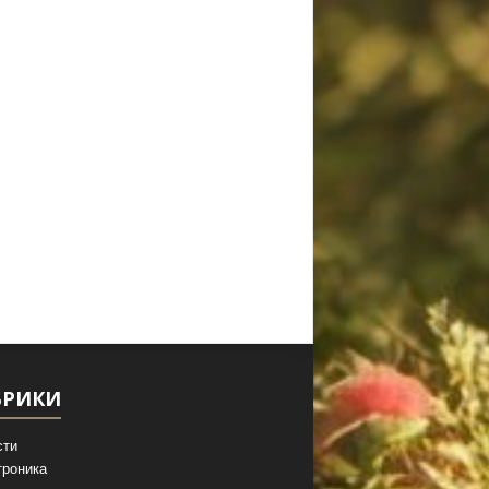
БРИКИ
сти
троника