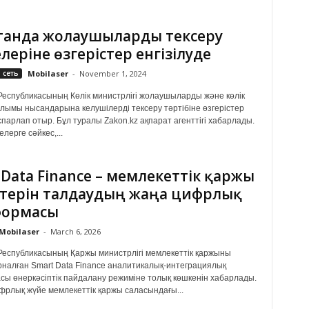
станда жолаушыларды тексеру
леріне өзгерістер енгізілуде
 сеть
Mobilaser
-
November 1, 2024
Республикасының Көлік министрлігі жолаушыларды және көлік
ымы нысандарына келушілерді тексеру тәртібіне өзгерістер
спарлап отыр. Бұл туралы Zakon.kz ақпарат агенттігі хабарлады.
лерге сәйкес,...
 Data Finance – мемлекеттік қаржы
терін талдаудың жаңа цифрлық
формасы
Mobilaser
-
March 6, 2026
Республикасының Қаржы министрлігі мемлекеттік қаржыны
рналған Smart Data Finance аналитикалық-интеграциялық
ы өнеркәсіптік пайдалану режиміне толық көшкенін хабарлады.
фрлық жүйе мемлекеттік қаржы саласындағы...