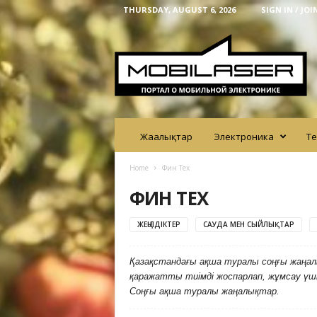
THURSDAY, AUGUST 6, 2026
SIGN IN / JOI
M
o
b
i
l
a
s
e
Жаңалықтар
Электроника
Те
r
Home
Фин Тех
ФИН ТЕХ
ЖЕҢІЛДІКТЕР
САУДА МЕН СЫЙЛЫҚТАР
Қазақстандағы ақша туралы соңғы жаңалы
қаражатты тиімді жоспарлап, жұмсау үші
Соңғы ақша туралы жаңалықтар.