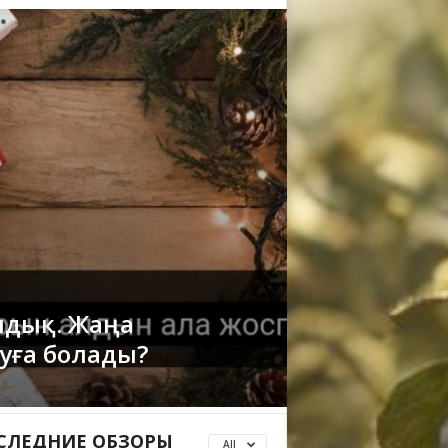
ндық. Жаңа
уға болады?
СЛЕДНИЕ ОБЗОРЫ
All