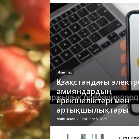
Фин Тех
Қазақстандағы элект
әмияндардың
ерекшеліктері мен
артықшылықтары
Mobilaser
-
February 5, 2025
Қызыл