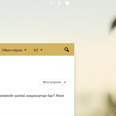
Ойын-сауық
KZ
Most popular
әлемінде қандай жаңалықтар бар? Жеке