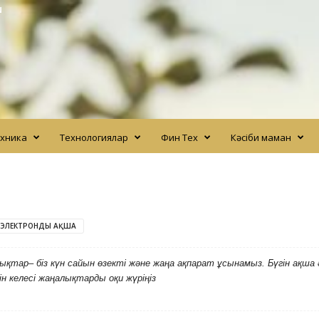
N
хника
Технологиялар
Фин Тех
Кәсіби маман
ЭЛЕКТРОНДЫ АҚША
қтар– біз күн сайын өзекті және жаңа ақпарат ұсынамыз. Бүгін ақша 
н келесі жаңалықтарды оқи жүріңіз