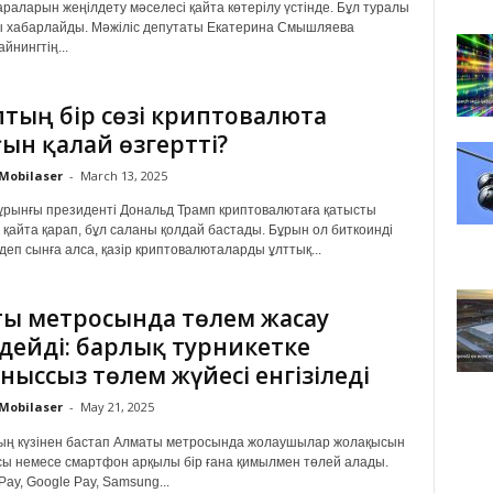
раларын жеңілдету мәселесі қайта көтерілу үстінде. Бұл туралы
ы хабарлайды. Мәжіліс депутаты Екатерина Смышляева
йнингтің...
тың бір сөзі криптовалюта
ын қалай өзгертті?
Mobilaser
-
March 13, 2025
рынғы президенті Дональд Трамп криптовалютаға қатысты
қайта қарап, бұл саланы қолдай бастады. Бұрын ол биткоинді
деп сынға алса, қазір криптовалюталарды ұлттық...
ы метросында төлем жасау
дейді: барлық турникетке
ныссыз төлем жүйесі енгізіледі
Mobilaser
-
May 21, 2025
ың күзінен бастап Алматы метросында жолаушылар жолақысын
сы немесе смартфон арқылы бір ғана қимылмен төлей алады.
Pay, Google Pay, Samsung...