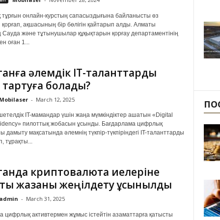
 тұрғын онлайн-курстың сапасыздығына байланысты өз
 қорғап, ақшасының бір бөлігін қайтарып алды. Алматы
Сауда және тұтынушылар құқықтарын қорғау департаментінің
 оған 1...
станға әлемдік IT-таланттарды
 тартуға болады?
Mobilaser
-
March 12, 2025
ПО
шетелдік IT-мамандар үшін жаңа мүмкіндіктер ашатын «Digital
idency» пилоттық жобасын ұсынды. Бағдарлама цифрлық
ы дамыту мақсатында әлемнің түкпір-түкпіріндегі IT-таланттарды
, тұрақты...
станда криптовалюта иелеріне
ты жазаны жеңілдету ұсынылды
admin
-
March 31, 2025
а цифрлық активтермен жұмыс істейтін азаматтарға қатысты