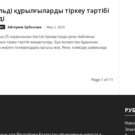
ьді құрылғыларды тіркеу тәртібі
ді
ан
Айгерим Ерболова
-
May 2, 2025
ың 25 наурызынан бастап Қазақстанда ұялы байланыс
ын тіркеу тәртібі жаңартылды. Бұл өзгерістер бұрыннан
 жүрген телефондарға қатысы жоқ. Яғни, еліміздің аумағында
Page 1 of 11
РУ
Ново
Элек
ные для Республики Казахстан объективные новости и