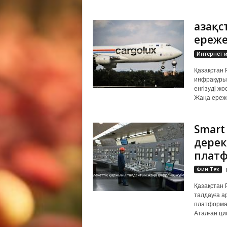
Қазақ
ереже
Интернет и
Қазақстан 
инфрақұрыл
енгізуді жо
Жаңа ереже
Smart
дерек
плат
Фин Тех
Қазақстан 
талдауға а
платформас
Аталған ци