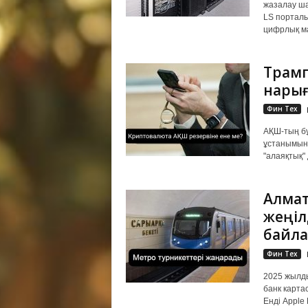
жазалау ша
LS портал
цифрлық ма
Трамп
нарығ
Фин Тех
АҚШ-тың бұ
ұстанымын 
"алаяқтық" 
Алмат
жеңіл
байла
Фин Тех
2025 жылд
банк карта
Енді Apple 