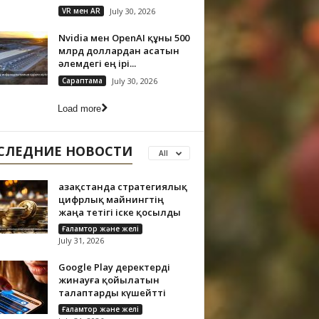
VR мен AR
July 30, 2026
Nvidia мен OpenAI құны 500
млрд доллардан асатын
әлемдегі ең ірі...
Сараптама
July 30, 2026
Load more
СЛЕДНИЕ НОВОСТИ
All
Қазақстанда стратегиялық
цифрлық майнингтің
жаңа тетігі іске қосылды
Ғаламтор және желі
July 31, 2026
Google Play деректерді
жинауға қойылатын
талаптарды күшейтті
Ғаламтор және желі