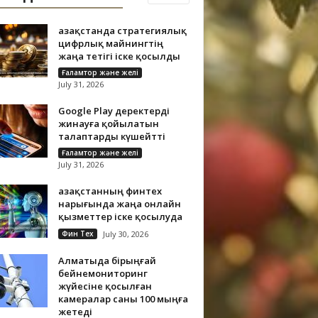
Қазақстанда стратегиялық
цифрлық майнингтің
жаңа тетігі іске қосылды
Ғаламтор және желі
July 31, 2026
Google Play деректерді
жинауға қойылатын
талаптарды күшейтті
Ғаламтор және желі
July 31, 2026
Қазақстанның финтех
нарығында жаңа онлайн
қызметтер іске қосылуда
Фин Тех
July 30, 2026
Алматыда бірыңғай
бейнемониторинг
жүйесіне қосылған
камералар саны 100 мыңға
жетеді