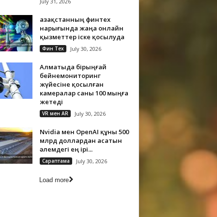
July 31, 2026
Қазақстанның финтех
нарығында жаңа онлайн
қызметтер іске қосылуда
Фин Тех
July 30, 2026
Алматыда бірыңғай
бейнемониторинг
жүйесіне қосылған
камералар саны 100 мыңға
жетеді
VR мен AR
July 30, 2026
Nvidia мен OpenAI құны 500
млрд доллардан асатын
әлемдегі ең ірі...
Сараптама
July 30, 2026
Load more