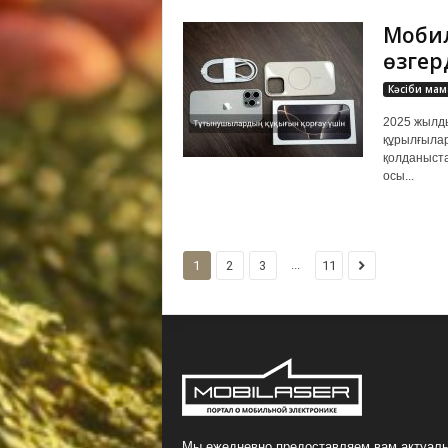
Мобил
өзгер
Кәсіби мам
2025 жылд
құрылғылар
қолданыста
осы...
...
1
2
3
11
Мы ежедневно предоставляем вам актуаль