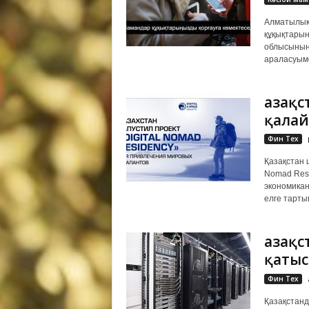
Алматылық
құқықтарын
облысының 
араласуымен
Қазақ
қалай
Фин Тех
Қазақстан 
Nomad Res
экономикан
елге тартып
Қазақ
қатыс
Фин Тех
Қазақстанд