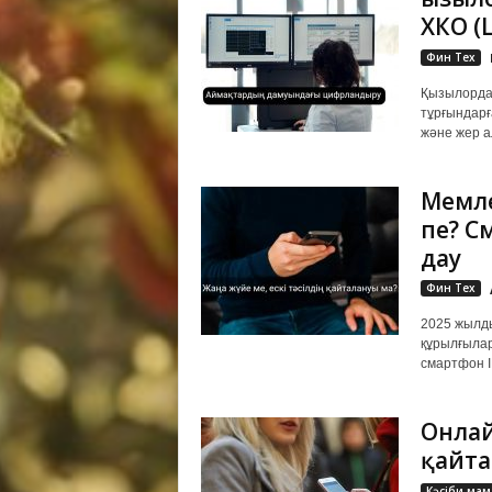
ХҚКО 
Фин Тех
Қызылорда
тұрғындарғ
және жер а
Мемле
пе? С
дау
Фин Тех
2025 жылды
құрылғылард
смартфон IM
Онлай
қайта
Кәсіби мам